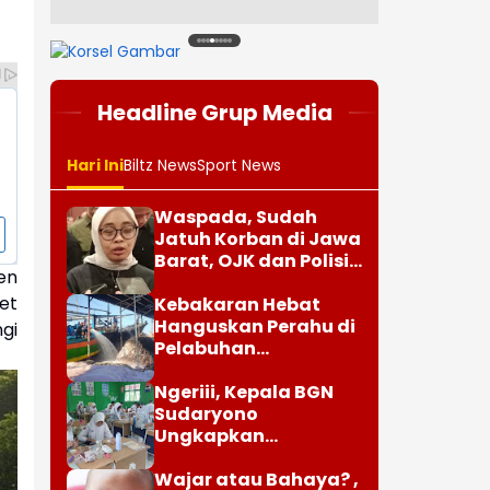
1
2
3
4
5
6
7
8
Headline Grup Media
Hari Ini
Biltz News
Sport News
Waspada, Sudah
Jatuh Korban di Jawa
Barat, OJK dan Polisi
en
Ungkap Dugaan
et
Penipuan Modus Titip
Kebakaran Hebat
Limit Paylater
Hanguskan Perahu di
gi
Pelabuhan
Karangsong
Indramayu
Ngeriii, Kepala BGN
Sudaryono
Ungkapkan
Diketemukan Ada 6
Juta Data Ganda
Wajar atau Bahaya? ,