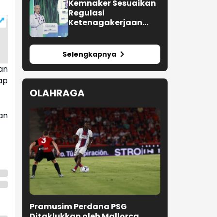
Berbagai Tahapan
Kemnaker Sesuaikan
Verifikasi dan Belum
Regulasi
Seluruhnya Siap
Ketenagakerjaan
Beroperasi
Hadapi Dinamika
Dunia Kerja
Selengkapnya
an
ap
OLAHRAGA
an
Pramusim Perdana PSG
Ditaklukkan oleh Mallorca