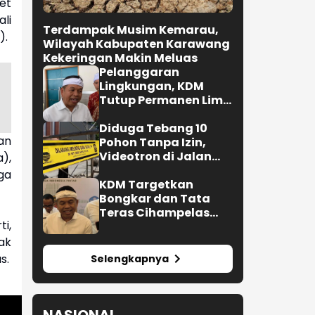
et
li
Terdampak Musim Kemarau,
).
Wilayah Kabupaten Karawang
Kekeringan Makin Meluas
Pelanggaran
Lingkungan, KDM
Tutup Permanen Lima
Tambang Batu Kapur
di Cipatat
Diduga Tebang 10
an
Pohon Tanpa Izin,
Videotron di Jalan
a),
R.E. Martadinata
ga
Bandung Disegel
KDM Targetkan
Bongkar dan Tata
Teras Cihampelas
i,
Beres Oktober 2026
ak
s.
Selengkapnya