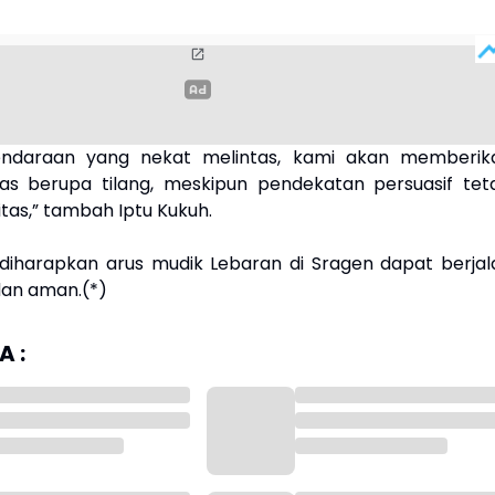
endaraan yang nekat melintas, kami akan memberik
as berupa tilang, meskipun pendekatan persuasif tet
itas,” tambah Iptu Kukuh.
i diharapkan arus mudik Lebaran di Sragen dapat berjal
dan aman.(*)
 :