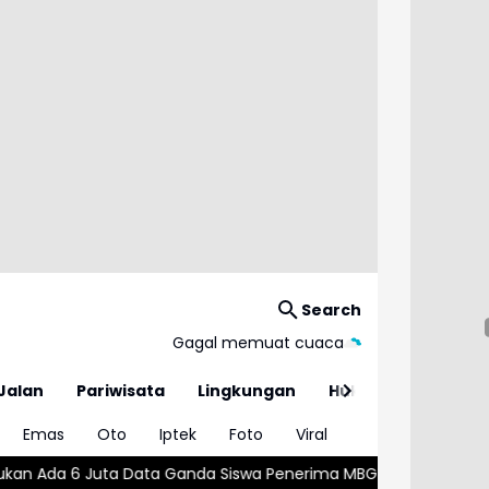
Search
Gagal memuat cuaca
Jalan
Pariwisata
Lingkungan
Hukum
Emas
Oto
Iptek
Foto
Viral
 Ganda Siswa Penerima MBG
Wajar atau Bahaya? , Kenali 5 Pe