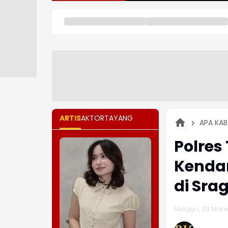
ARTIS
AKTOR
TAYANG
APA KAB
Polres
Kendar
di Sra
Minggu, 23 Maret