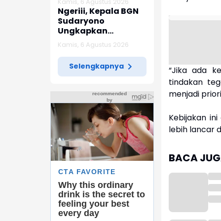
Kamis, 6 Agustus 2026
Indramayu
Ngeriii, Kepala BGN
Sudaryono
Ungkapkan
Diketemukan Ada 6
Kamis, 6 Agustus 2026
Juta Data Ganda
Siswa Penerima MBG
Selengkapnya
“Jika ada k
tindakan teg
menjadi prior
Kebijakan in
lebih lancar 
BACA JUGA