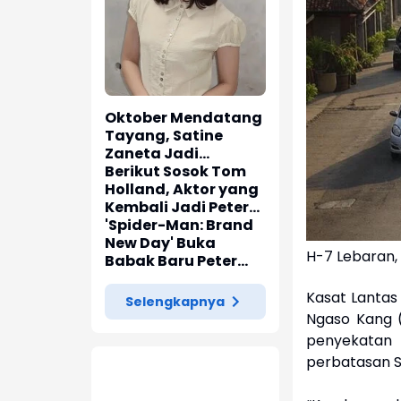
Oktober Mendatang
Tayang, Satine
Zaneta Jadi
Pemeran Utama Film
Berikut Sosok Tom
Siti Si Vampir
Holland, Aktor yang
Kembali Jadi Peter
Parker di 'Spider-
'Spider-Man: Brand
Man: Brand New Day'
New Day' Buka
H-7 Lebaran,
Babak Baru Peter
Parker di Marvel
Cinematic Universe
Kasat Lantas 
Selengkapnya
Ngaso Kang 
penyekatan a
perbatasan S