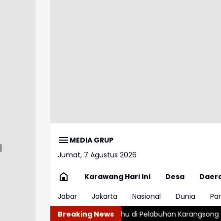
MEDIA GRUP
Jumat, 7 Agustus 2026
Karawang Hari Ini
Desa
Daer
Jabar
Jakarta
Nasional
Dunia
Par
guskan Perahu di Pelabuhan Karangsong Indramayu
Breaking News
Ngeriii,