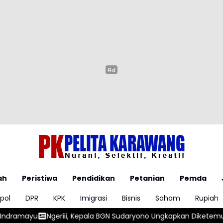
ah
Peristiwa
Pendidikan
Petanian
Pemda
pol
DPR
KPK
Imigrasi
Bisnis
Saham
Rupiah
 Kepala BGN Sudaryono Ungkapkan Diketemukan Ada 6 Juta Data