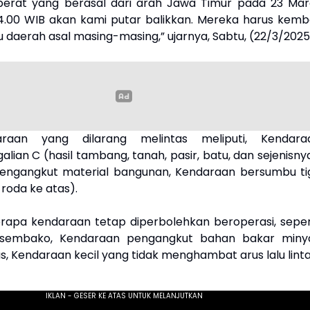
berat yang berasal dari arah Jawa Timur pada 23 Mar
4.00 WIB akan kami putar balikkan. Mereka harus kemba
u daerah asal masing-masing,” ujarnya, Sabtu, (22/3/2025
araan yang dilarang melintas meliputi, Kendara
lian C (hasil tambang, tanah, pasir, batu, dan sejenisny
engangkut material bangunan, Kendaraan bersumbu ti
 roda ke atas).
apa kendaraan tetap diperbolehkan beroperasi, sepert
 sembako, Kendaraan pengangkut bahan bakar miny
, Kendaraan kecil yang tidak menghambat arus lalu linta