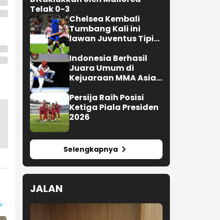
Telak 0-3
Chelsea Kembali
Tumbang Kali ini
lawan Juventus Tipis
0-1
Indonesia Berhasil
Juara Umum di
Kejuaraan MMA Asian
Championship 2026
Persija Raih Posisi
Ketiga Piala Presiden
2026
Selengkapnya
JALAN