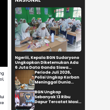
NASIONAL
Ngeriii, Kepala BGN Sudaryono
Ungkapkan Diketemukan Ada
6 Juta Data Ganda Siswa
Penerima MBG
Periode Juli 2026,
ng
Polisi Ungkap Korban
l,
Meninggal Dunia
Akibat Lakalantas
Semester 1 Turun
BGN Ungkap
ui
22,92 Persen
Sebanyak 13 Ribu
Dapur Tercatat Masih
ke
Berada Dalam