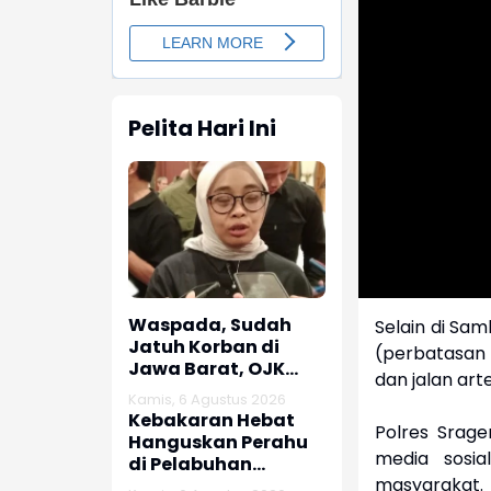
Pelita Hari Ini
Waspada, Sudah
Selain di Sa
Jatuh Korban di
(perbatasan P
Jawa Barat, OJK
dan jalan art
dan Polisi Ungkap
Kamis, 6 Agustus 2026
Dugaan Penipuan
Kebakaran Hebat
Polres Sragen
Modus Titip Limit
Hanguskan Perahu
Paylater
media sosia
di Pelabuhan
masyarakat.
Karangsong