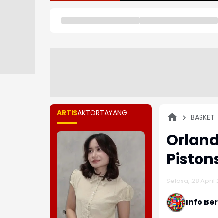
ARTIS
AKTOR
TAYANG
BASKET
Orland
Piston
Selasa, 28 April 
Info Be