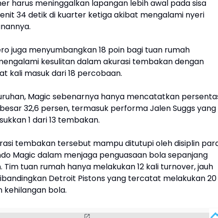
r harus meninggalkan lapangan lebih awal pada sisa
nit 34 detik di kuarter ketiga akibat mengalami nyeri
anannya.
ro juga menyumbangkan 18 poin bagi tuan rumah
mengalami kesulitan dalam akurasi tembakan dengan
t kali masuk dari 18 percobaan.
uruhan, Magic sebenarnya hanya mencatatkan persenta
esar 32,6 persen, termasuk performa Jalen Suggs yang
kkan 1 dari 13 tembakan.
rasi tembakan tersebut mampu ditutupi oleh disiplin par
ndo Magic dalam menjaga penguasaan bola sepanjang
 Tim tuan rumah hanya melakukan 12 kali turnover, jauh
 dibandingkan Detroit Pistons yang tercatat melakukan 20
n kehilangan bola.