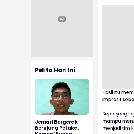
Pelita Hari Ini
Hasil itu mem
impresif seb
Sepanjang se
mampu menum
Jemari Bergerak
Berujung Petaka,
menjadi tim 
Komen ‘Ruang