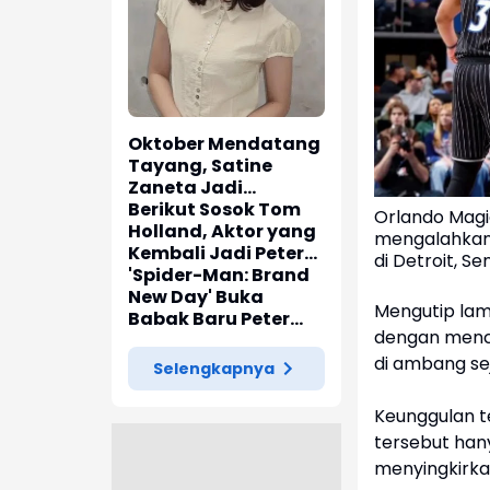
Oktober Mendatang
Tayang, Satine
Zaneta Jadi
Pemeran Utama Film
Berikut Sosok Tom
Orlando Magi
Siti Si Vampir
Holland, Aktor yang
mengalahkan 
Kembali Jadi Peter
di Detroit, S
Parker di 'Spider-
'Spider-Man: Brand
Man: Brand New Day'
New Day' Buka
Mengutip la
Babak Baru Peter
dengan mence
Parker di Marvel
Cinematic Universe
di ambang se
Selengkapnya
Keunggulan t
tersebut ha
menyingkirka