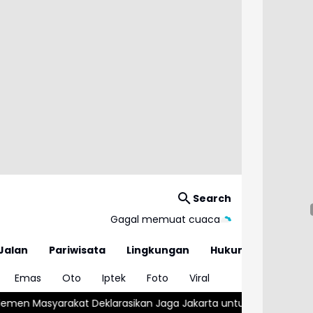
Search
Gagal memuat cuaca
Jalan
Pariwisata
Lingkungan
Hukum
Emas
Oto
Iptek
Foto
Viral
larasikan Jaga Jakarta untuk Indonesia
Wapres Gibran Minta