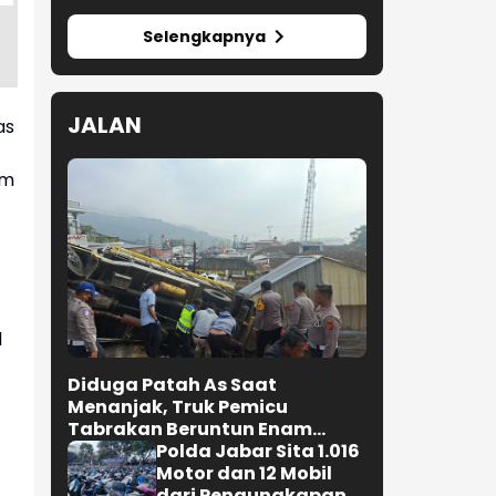
Selengkapnya
JALAN
as
um
l
Diduga Patah As Saat
Menanjak, Truk Pemicu
Tabrakan Beruntun Enam
Kendaraan di Ciwidey
Polda Jabar Sita 1.016
Diselidiki Polisi
Motor dan 12 Mobil
dari Pengungkapan