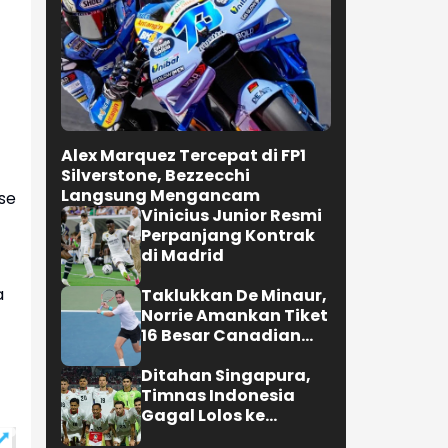
Alex Marquez Tercepat di FP1
Silverstone, Bezzecchi
Langsung Mengancam
se
Vinicius Junior Resmi
Perpanjang Kontrak
di Madrid
a
Taklukkan De Minaur,
Norrie Amankan Tiket
16 Besar Canadian
Open
Ditahan Singapura,
Timnas Indonesia
Gagal Lolos ke
Semifinal AFF 2026