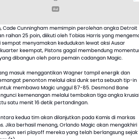
n, Cade Cunningham memimpin perolehan angka Detroit
n raihan 25 poin, diikuti oleh Tobias Harris yang mengem
ki sempat menyamakan kedudukan lewat aksi Ausar
 kuarter keempat, Pistons gagal membendung moment
yang dibangun oleh para pemain cadangan Magic.
ang masuk menggantikan Wagner tampil energik dan
angat penonton melalui aksi dunk serta sebuah tip-in
 untuk membawa Magic unggul 87-85. Desmond Bane
gunci kemenangan melalui tembakan tiga angka krusia
tu satu menit 16 detik pertandingan.
antara kedua tim akan dilanjutkan pada Kamis di markas
ns. Jika berhasil menang, Orlando Magic akan mengakhiri
ngan seri playoff mereka yang telah berlangsung sejak