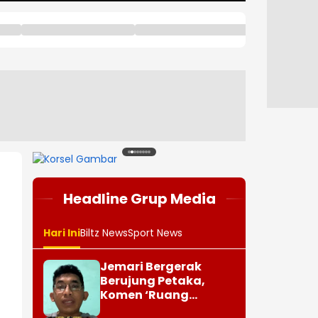
1
2
3
4
5
6
7
8
Headline Grup Media
Hari Ini
Biltz News
Sport News
Jemari Bergerak
Berujung Petaka,
Komen ‘Ruang
Jenazah Kosong’,