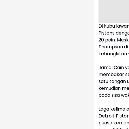
Di kubu lawa
Pistons denga
20 poin. Mes
Thompson di
kebangkitan 
Jamal Cain y
membakar sem
satu tangan
kemudian men
pada sisa wak
Laga kelima 
Detroit Pisto
puasa kemena