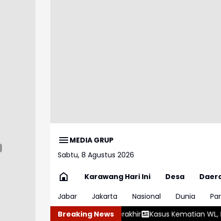
MEDIA GRUP
Sabtu, 8 Agustus 2026
Karawang Hari Ini
Desa
Daer
Jabar
Jakarta
Nasional
Dunia
Par
RSUD Ruteng Berakhir
Breaking News
Kasus Kematian WL, Komisi III DPR Akan P