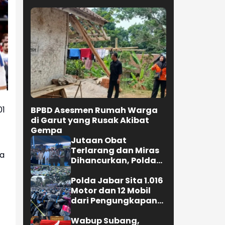
01
BPBD Asesmen Rumah Warga
di Garut yang Rusak Akibat
Gempa
Jutaan Obat
Terlarang dan Miras
da
Dihancurkan, Polda
Jabar Tangkap 1.245
Tersangka
Polda Jabar Sita 1.016
Motor dan 12 Mobil
dari Pengungkapan
Kejahatan Jalanan
Wabup Subang,