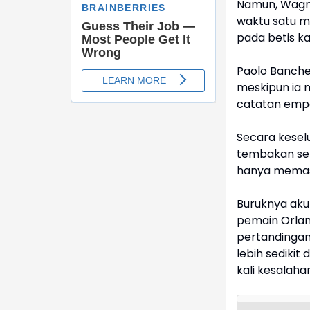
Namun, Wagne
waktu satu me
pada betis k
Paolo Banche
meskipun ia 
catatan empa
Secara kesel
tembakan seb
hanya memasu
Buruknya aku
pemain Orla
pertandingan.
lebih sedikit
kali kesalaha