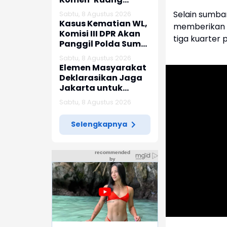
Jenazah Kosong’,
Selain sumba
Sabtu, 8 Agustus 2026
Karier dr Beni di
Kasus Kematian WL,
memberikan k
RSUD Ruteng
Komisi III DPR Akan
tiga kuarter 
Berakhir
Panggil Polda Sumut
dan Keluarga
Sabtu, 8 Agustus 2026
Korban
Elemen Masyarakat
Deklarasikan Jaga
Jakarta untuk
Indonesia
Sabtu, 8 Agustus 2026
Selengkapnya