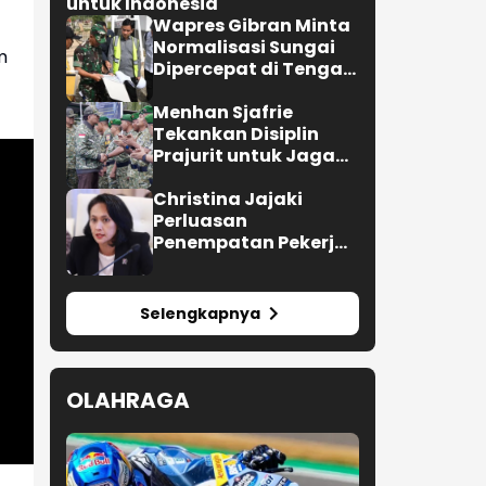
untuk Indonesia
Wapres Gibran Minta
Normalisasi Sungai
m
Dipercepat di Tengah
Pemulihan
Pascabencana
Menhan Sjafrie
Tekankan Disiplin
Prajurit untuk Jaga
Kepercayaan Rakyat
Christina Jajaki
Perluasan
Penempatan Pekerja
Migran ke Republik
Ceko
Selengkapnya
OLAHRAGA