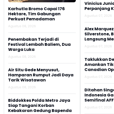
Vinicius Juni
Perpanjang K
Karhutla Bromo Capai 176
Hektare, Tim Gabungan
Agustus 07, 2026
Perkuat Pemadaman
Agustus 08, 2026
Alex Marquez 
Silverstone, 
Langsung M
Penembakan Terjadi di
Festival Lembah Baliem, Dua
Agustus 07, 2026
Warga Luka
Agustus 08, 2026
Taklukkan De
Amankan Tike
Canadian Op
Air Situ Gede Menyusut,
Hamparan Rumput Jadi Daya
Agustus 07, 2026
Tarik Wisatawan
Agustus 08, 2026
Ditahan Sing
Indonesia Gag
Semifinal AFF
Biddokkes Polda Metro Jaya
Siap Tangani Korban
Agustus 07, 2026
Kebakaran Gedung Bapenda