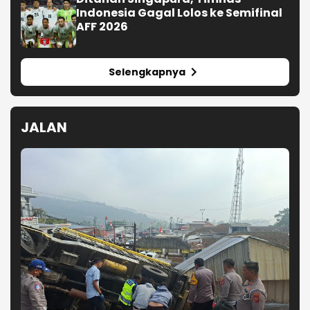
Indonesia Gagal Lolos ke Semifinal
AFF 2026
Selengkapnya
JALAN