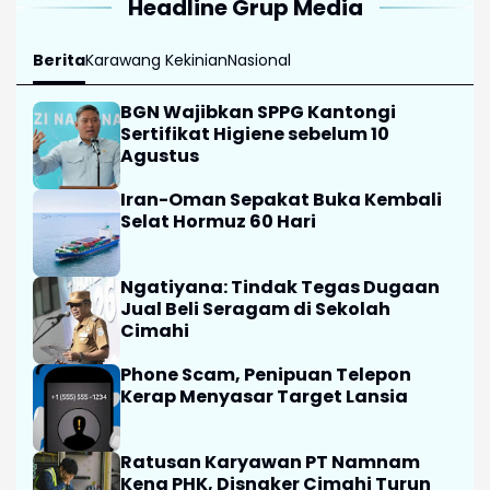
Headline Grup Media
Berita
Karawang Kekinian
Nasional
BGN Wajibkan SPPG Kantongi
Sertifikat Higiene sebelum 10
Agustus
Iran-Oman Sepakat Buka Kembali
Selat Hormuz 60 Hari
Ngatiyana: Tindak Tegas Dugaan
Jual Beli Seragam di Sekolah
Cimahi
Phone Scam, Penipuan Telepon
Kerap Menyasar Target Lansia
Ratusan Karyawan PT Namnam
Kena PHK, Disnaker Cimahi Turun