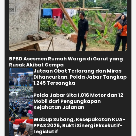
BPBD Asesmen Rumah Warga di Garut yang
Rusak Akibat Gempa
Jutaan Obat Terlarang dan Miras
Dihancurkan, Polda Jabar Tangkap
1.245 Tersangka
Polda Jabar Sita 1.016 Motor dan 12
Mobil dari Pengungkapan
Kejahatan Jalanan
Wabup Subang, Kesepakatan KUA-
PPAS 2026, Bukti Sinergi Eksekutif-
Legislatif