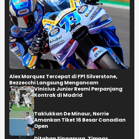
Alex Marquez Tercepat di FP1 Silverstone,
Bezzecchi Langsung Mengancam
Vinicius Junior Resmi Perpanjang
Kontrak di Madrid
Taklukkan De Minaur, Norrie
Amankan Tiket 16 Besar Canadian
Open
Ditahan Singapura, Timnas