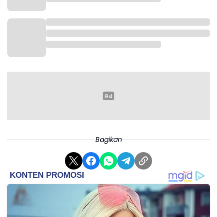
Bagikan