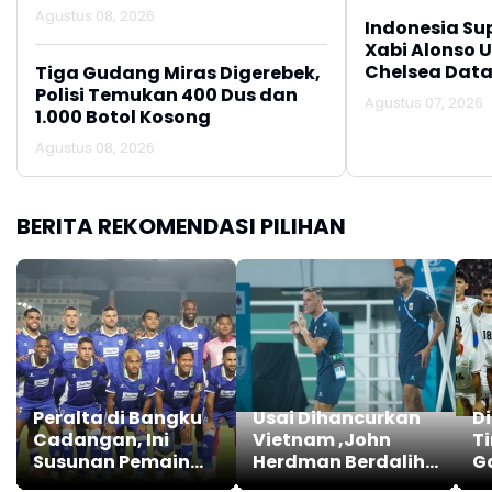
Agustus 08, 2026
Indonesia Su
Xabi Alonso 
Chelsea Data
Tiga Gudang Miras Digerebek,
Polisi Temukan 400 Dus dan
Agustus 07, 2026
1.000 Botol Kosong
Agustus 08, 2026
BERITA REKOMENDASI PILIHAN
Peralta di Bangku
Usai Dihancurkan
D
Cadangan, Ini
Vietnam ,John
T
Susunan Pemain
Herdman Berdalih
Ga
Persib Versus
Timnas Indonesia
Se