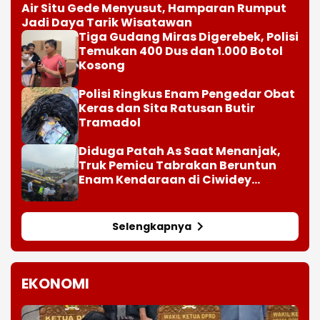
Air Situ Gede Menyusut, Hamparan Rumput
Jadi Daya Tarik Wisatawan
Tiga Gudang Miras Digerebek, Polisi
Temukan 400 Dus dan 1.000 Botol
Kosong
Polisi Ringkus Enam Pengedar Obat
Keras dan Sita Ratusan Butir
Tramadol
Diduga Patah As Saat Menanjak,
Truk Pemicu Tabrakan Beruntun
Enam Kendaraan di Ciwidey
Diselidiki Polisi
Selengkapnya
EKONOMI