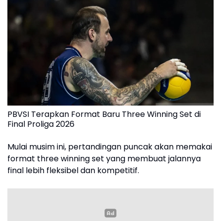
PBVSI Terapkan Format Baru Three Winning Set di
Final Proliga 2026
Mulai musim ini, pertandingan puncak akan memakai
format three winning set yang membuat jalannya
final lebih fleksibel dan kompetitif.