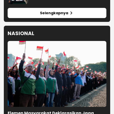
Selengkapnya
NASIONAL
Elemen Masyarakat Deklarasikan Jaga