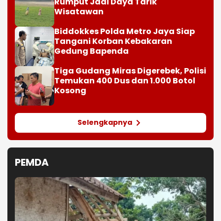
Rumput Jadi Daya Tarik
Wisatawan
Biddokkes Polda Metro Jaya Siap
Tangani Korban Kebakaran
Gedung Bapenda
Tiga Gudang Miras Digerebek, Polisi
Temukan 400 Dus dan 1.000 Botol
Kosong
Selengkapnya
PEMDA