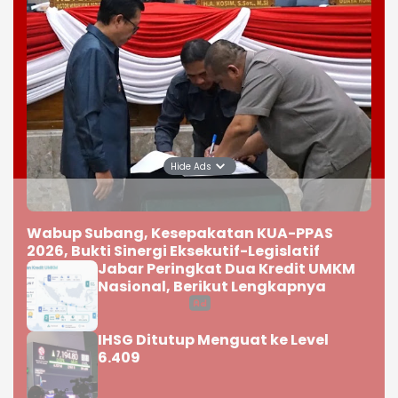
Hide Ads
Wabup Subang, Kesepakatan KUA-PPAS
2026, Bukti Sinergi Eksekutif-Legislatif
Jabar Peringkat Dua Kredit UMKM
Nasional, Berikut Lengkapnya
IHSG Ditutup Menguat ke Level
6.409