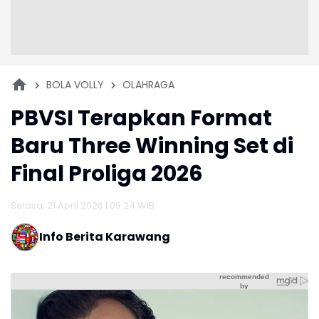
BOLA VOLLY
OLAHRAGA
PBVSI Terapkan Format
Baru Three Winning Set di
Final Proliga 2026
Selasa, 21 April 2026 | 09:24 WIB
Info Berita Karawang