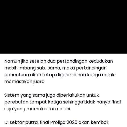
Namun jika setelah dua pertandingan kedudukan
masih imbang satu sama, maka pertandingan
penentuan akan tetap digelar di hari ketiga untuk
memastikan juara.
Sistem yang sama juga diberlakukan untuk
perebutan tempat ketiga sehingga tidak hanya final
saja yang memakai format ini.
Di sektor putra, final Proliga 2026 akan kembali