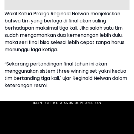
Wakil Ketua Proliga Reginald Nelwan menjelaskan
bahwa tim yang berlaga di final akan saling
berhadapan maksimal tiga kali. Jika salah satu tim
sudah mengamankan dua kemenangan lebih dulu,
maka seri final bisa selesai lebih cepat tanpa harus
menunggu laga ketiga.
“Sekarang pertandingan final tahun ini akan
menggunakan sistem three winning set yakni kedua
tim bertanding tiga kali," ujar Reginald Nelwan dalam
keterangan resmi.