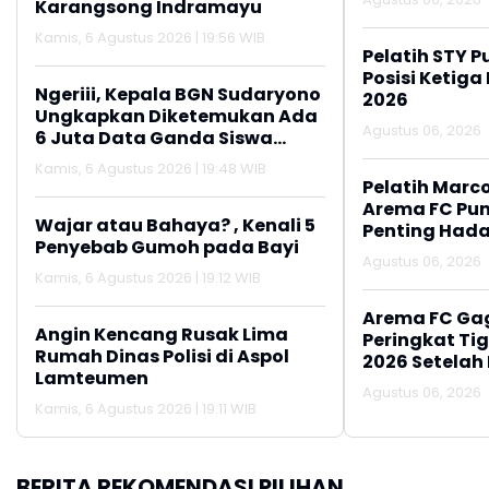
Karangsong Indramayu
Kamis, 6 Agustus 2026 | 19:56 WIB
Pelatih STY P
Posisi Ketiga
Ngeriii, Kepala BGN Sudaryono
2026
Ungkapkan Diketemukan Ada
Agustus 06, 2026
6 Juta Data Ganda Siswa
Penerima MBG
Kamis, 6 Agustus 2026 | 19:48 WIB
Pelatih Marc
Arema FC Pu
Wajar atau Bahaya? , Kenali 5
Penting Hada
Penyebab Gumoh pada Bayi
Agustus 06, 2026
Kamis, 6 Agustus 2026 | 19:12 WIB
Arema FC Ga
Angin Kencang Rusak Lima
Peringkat Tig
Rumah Dinas Polisi di Aspol
2026 Setelah 
Lamteumen
Persija Jakar
Agustus 06, 2026
Kamis, 6 Agustus 2026 | 19:11 WIB
BERITA REKOMENDASI PILIHAN