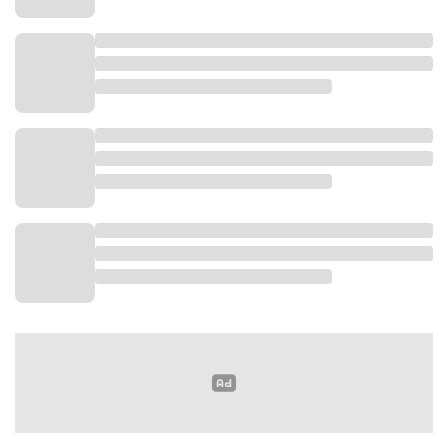
pada saham-saham yang keluar dari indeks MSCI
sekaligus meningkatkan volatilitas pasar.
“Sehingga, dapat menyebabkan aksi jual masif
terutama pada saham-saham yang dikeluarkan dari