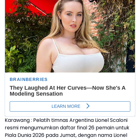
Karawang : Pelatih timnas Argentina Lionel Scaloni
resmi mengumumkan daftar final 26 pemain untuk
Piala Dunia 2026 pada Jumat, dengan nama Lionel