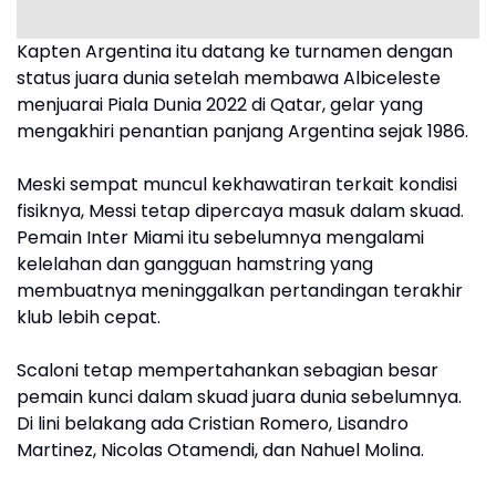
Kapten Argentina itu datang ke turnamen dengan
status juara dunia setelah membawa Albiceleste
menjuarai Piala Dunia 2022 di Qatar, gelar yang
mengakhiri penantian panjang Argentina sejak 1986.
Meski sempat muncul kekhawatiran terkait kondisi
fisiknya, Messi tetap dipercaya masuk dalam skuad.
Pemain Inter Miami itu sebelumnya mengalami
kelelahan dan gangguan hamstring yang
membuatnya meninggalkan pertandingan terakhir
klub lebih cepat.
Scaloni tetap mempertahankan sebagian besar
pemain kunci dalam skuad juara dunia sebelumnya.
Di lini belakang ada Cristian Romero, Lisandro
Martinez, Nicolas Otamendi, dan Nahuel Molina.