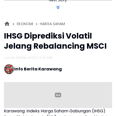
EKONOMI
HARGA SAHAM
IHSG Diprediksi Volatil
Jelang Rebalancing MSCI
Jumat, 29 Mei 2026 | 13:41 WIB
Info Berita Karawang
Karawang: Indeks Harga Saham Gabungan (IHSG)