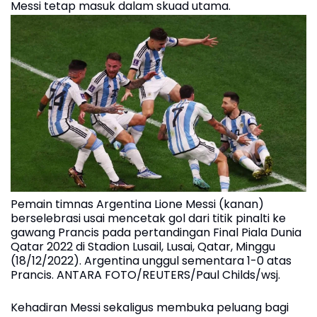
Messi tetap masuk dalam skuad utama.
Pemain timnas Argentina Lione Messi (kanan)
berselebrasi usai mencetak gol dari titik pinalti ke
gawang Prancis pada pertandingan Final Piala Dunia
Qatar 2022 di Stadion Lusail, Lusai, Qatar, Minggu
(18/12/2022). Argentina unggul sementara 1-0 atas
Prancis. ANTARA FOTO/REUTERS/Paul Childs/wsj.
Kehadiran Messi sekaligus membuka peluang bagi