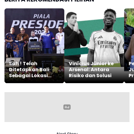
Sah ! Telah
Vinícius Júnior ke
P
Ditetapkan Bali
Arsenal: Antara
Jua
Sebagai Lokasi
Risiko dan Solusi
P
Semifinal dan Final
Piala Presiden 2026
Next Story