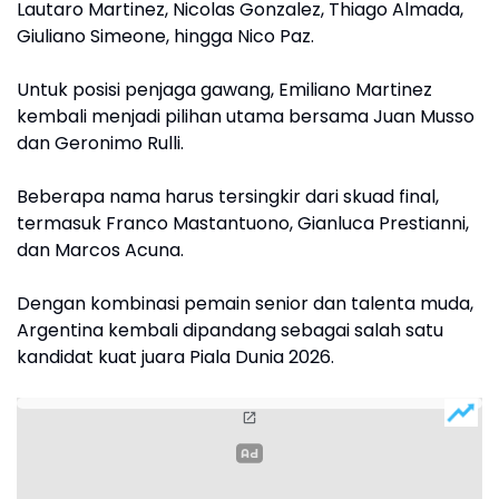
Lautaro Martinez, Nicolas Gonzalez, Thiago Almada,
Giuliano Simeone, hingga Nico Paz.
Untuk posisi penjaga gawang, Emiliano Martinez
kembali menjadi pilihan utama bersama Juan Musso
dan Geronimo Rulli.
Beberapa nama harus tersingkir dari skuad final,
termasuk Franco Mastantuono, Gianluca Prestianni,
dan Marcos Acuna.
Dengan kombinasi pemain senior dan talenta muda,
Argentina kembali dipandang sebagai salah satu
kandidat kuat juara Piala Dunia 2026.