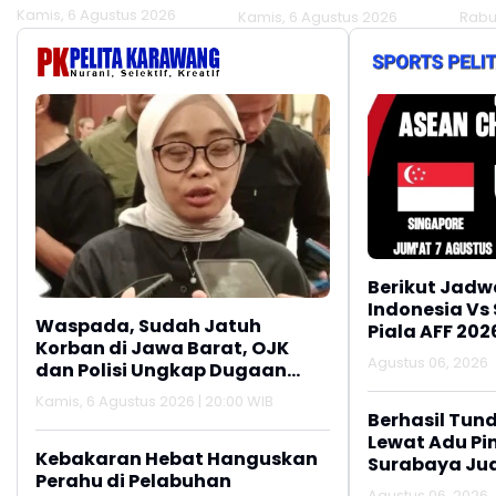
Terluka Akibat Aksi
Kekeringan Makin
Mel
Kamis, 6 Agustus 2026
Kamis, 6 Agustus 2026
Rabu
Oknum Linmas
Meluas
Ber
Berikut Jadw
Indonesia Vs
Waspada, Sudah Jatuh
Piala AFF 202
Korban di Jawa Barat, OJK
Agustus 06, 2026
dan Polisi Ungkap Dugaan
Penipuan Modus Titip Limit
Kamis, 6 Agustus 2026 | 20:00 WIB
Paylater
Berhasil Tun
Lewat Adu Pin
Kebakaran Hebat Hanguskan
Surabaya Jua
Perahu di Pelabuhan
2026
Agustus 06, 2026