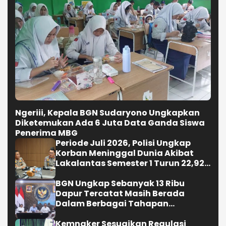
Penerima MBG
Periode Juli 2026, Polisi Ungkap
Korban Meninggal Dunia Akibat
Lakalantas Semester 1 Turun 22,92
Persen
BGN Ungkap Sebanyak 13 Ribu
Dapur Tercatat Masih Berada
Dalam Berbagai Tahapan
Verifikasi dan Belum Seluruhnya
Siap Beroperasi
Kemnaker Sesuaikan Regulasi
Ketenagakerjaan Hadapi Dinamika
Dunia Kerja
Selengkapnya
OLAHRAGA