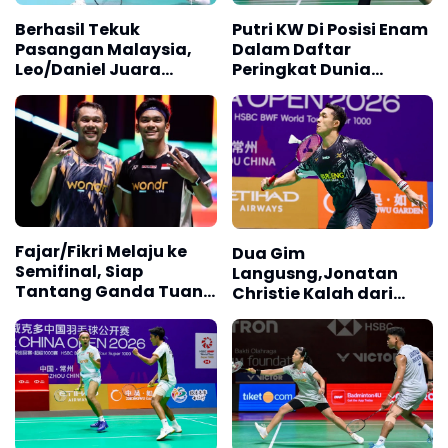
Berhasil Tekuk
Putri KW Di Posisi Enam
Pasangan Malaysia,
Dalam Daftar
Leo/Daniel Juara
Peringkat Dunia
Taipei Open 2026
Terbaru
Fajar/Fikri Melaju ke
Dua Gim
Semifinal, Siap
Langusng,Jonatan
Tantang Ganda Tuan
Christie Kalah dari
Rumah
Victor Lai di Perempat
final China Open 2026