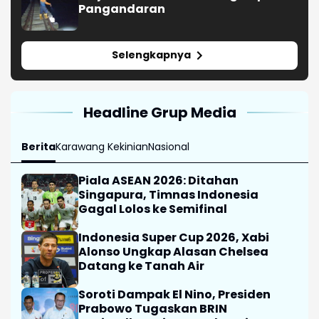
Piala ASEAN 2026: Ditahan
Singapura, Timnas Indonesia
Gagal Lolos ke Semifinal
Indonesia Super Cup 2026, Xabi
Alonso Ungkap Alasan Chelsea
Datang ke Tanah Air
Soroti Dampak El Nino, Presiden
Prabowo Tugaskan BRIN
Optimalkan Riset Sumber Air
Kejuaraan Hoki Bawah Air Asia 2026
Resmi Digelar, Diikuti 276 Atlet dari
7 Negara
Persebaya Juara Piala Presiden
2026 Usai Kalahkan Persib Lewat
Adu Penalti
Selengkapnya