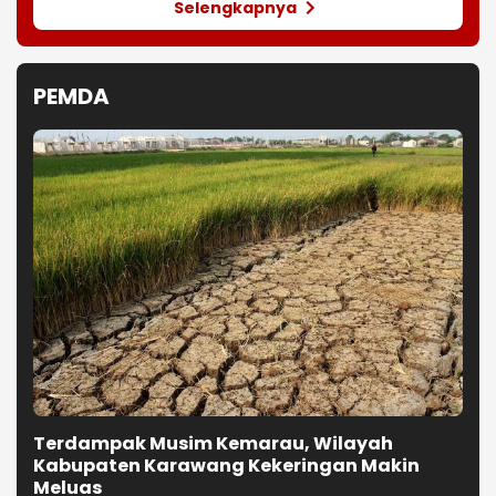
Terdampak Musim Kemarau, Wilayah
Kabupaten Karawang Kekeringan Makin
Meluas
Pelanggaran Lingkungan, KDM
Tutup Permanen Lima Tambang
Batu Kapur di Cipatat
Diduga Tebang 10 Pohon Tanpa
Izin, Videotron di Jalan R.E.
Martadinata Bandung Disegel
KDM Targetkan Bongkar dan Tata
Teras Cihampelas Beres Oktober
2026