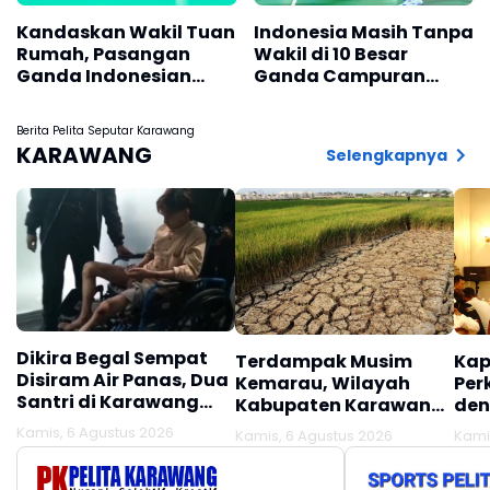
Kandaskan Wakil Tuan
Indonesia Masih Tanpa
Rumah, Pasangan
Wakil di 10 Besar
Ganda Indonesian
Ganda Campuran
Fajar/Fikri Melaju ke
Dunia
Final China Open 2026
Berita Pelita Seputar Karawang
KARAWANG
Selengkapnya
Dikira Begal Sempat
Terdampak Musim
Kap
Disiram Air Panas, Dua
Kemarau, Wilayah
Per
Santri di Karawang
Kabupaten Karawang
den
Terluka Akibat Aksi
Kekeringan Makin
Mel
Kamis, 6 Agustus 2026
Kamis, 6 Agustus 2026
Kami
Oknum Linmas
Meluas
Ber