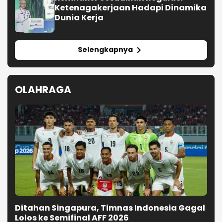
Ditahan Singapura, Timnas Indonesia Gagal
Lolos ke Semifinal AFF 2026
Yan Diomande Pecahkan Rekor
Transfer Sejarah Sepak Bola Eropa
Pemain Terbaik Piala Dunia 2026
Siap Berlabu 4 Tahun di Barcelona
Pramusim Perdana PSG
Ditaklukkan oleh Mallorca Telak 0-
3