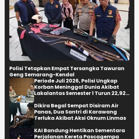
Periode Juli 2026, Polisi Ungkap
Korban Meninggal Dunia Akibat
Lakalantas Semester 1 Turun 22,92
Persen
Dikira Begal Sempat Disiram Air
Panas, Dua Santri di Karawang
Terluka Akibat Aksi Oknum Linmas
KAI Bandung Hentikan Sementara
Perjalanan Kereta Pascagempa
Pangandaran
Selengkapnya
Headline Grup Media
Berita
Karawang Kekinian
Nasional