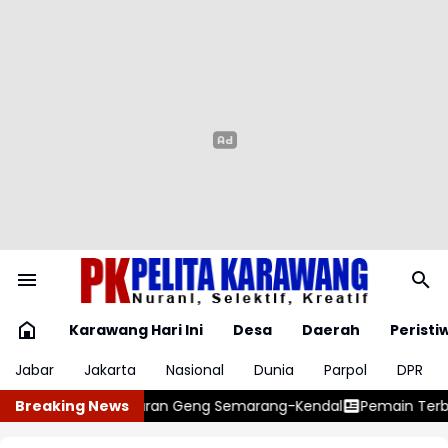
Karawang Hari Ini
Desa
Daerah
Peristi
Jabar
Jakarta
Nasional
Dunia
Parpol
DPR
marang-Kendal
Breaking News
Pemain Terbaik Piala Dunia 2026 Siap Berlabu 4