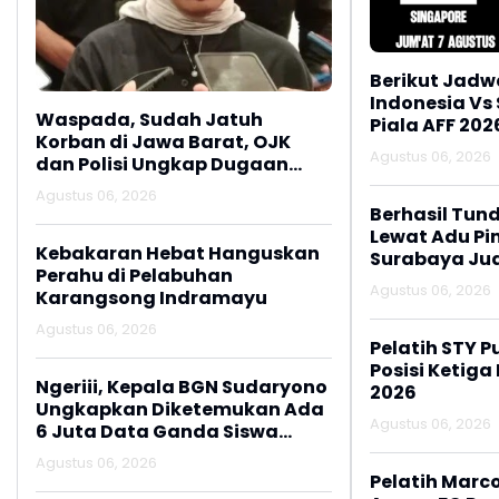
Berikut Jadw
Indonesia Vs
Waspada, Sudah Jatuh
Piala AFF 202
Korban di Jawa Barat, OJK
Agustus 06, 2026
dan Polisi Ungkap Dugaan
Penipuan Modus Titip Limit
Agustus 06, 2026
Paylater
Berhasil Tun
Lewat Adu Pin
Kebakaran Hebat Hanguskan
Surabaya Jua
Perahu di Pelabuhan
2026
Agustus 06, 2026
Karangsong Indramayu
Agustus 06, 2026
Pelatih STY P
Posisi Ketiga
Ngeriii, Kepala BGN Sudaryono
2026
Ungkapkan Diketemukan Ada
Agustus 06, 2026
6 Juta Data Ganda Siswa
Penerima MBG
Agustus 06, 2026
Pelatih Marc