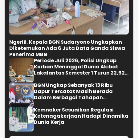
Ngeriii, Kepala BGN Sudaryono Ungkapkan
Diketemukan Ada 6 Juta Data Ganda Siswa
Penerima MBG
Periode Juli 2026, Polisi Ungkap
Korban Meninggal Dunia Akibat
Lakalantas Semester 1 Turun 22,92
Persen
BGN Ungkap Sebanyak 13 Ribu
Dapur Tercatat Masih Berada
Dalam Berbagai Tahapan
Verifikasi dan Belum Seluruhnya
Siap Beroperasi
Kemnaker Sesuaikan Regulasi
Ketenagakerjaan Hadapi Dinamika
Dunia Kerja