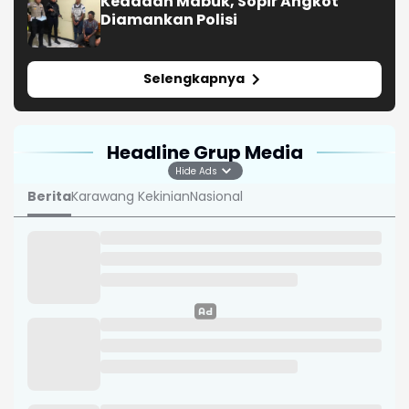
Keadaan Mabuk, Sopir Angkot
Diamankan Polisi
Selengkapnya
Headline Grup Media
Hide Ads
Berita
Karawang Kekinian
Nasional