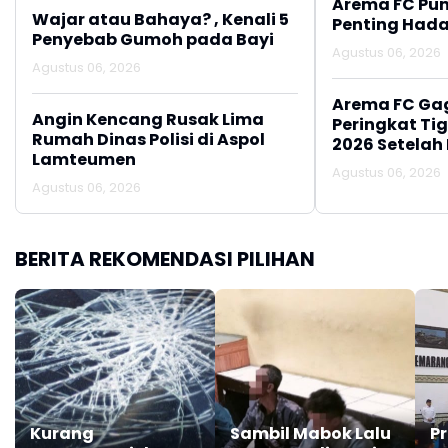
Arema FC Pu
Wajar atau Bahaya? , Kenali 5
Penting Hada
Penyebab Gumoh pada Bayi
Agustus 06, 2026
Agustus 06, 2026
Arema FC Ga
Angin Kencang Rusak Lima
Peringkat Tig
Rumah Dinas Polisi di Aspol
2026 Setelah 
Lamteumen
Persija Jakar
Agustus 06, 2026
Agustus 06, 2026
BERITA REKOMENDASI PILIHAN
Kurang
Sambil Mabok Lalu
P