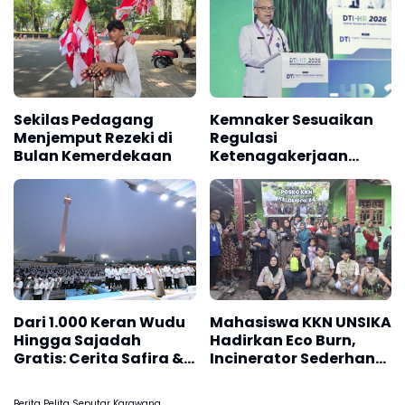
Sekilas Pedagang
Kemnaker Sesuaikan
Menjemput Rezeki di
Regulasi
Bulan Kemerdekaan
Ketenagakerjaan
Hadapi Dinamika
Dunia Kerja
Dari 1.000 Keran Wudu
Mahasiswa KKN UNSIKA
Hingga Sajadah
Hadirkan Eco Burn,
Gratis: Cerita Safira &
Incinerator Sederhana
Enjang Nikmati Malam
untuk Mendukung
Zikir Kebangsaan
Pengelolaan Sampah
Berita Pelita Seputar Karawang