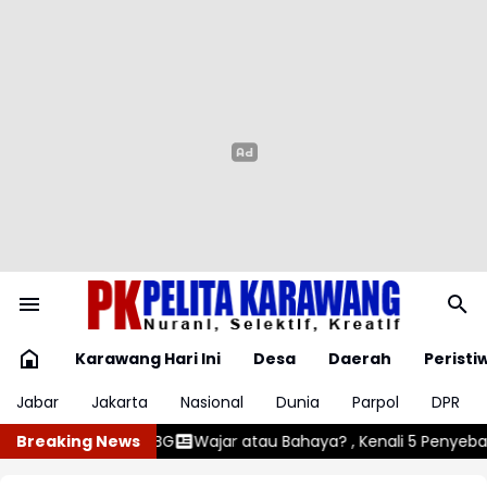
Karawang Hari Ini
Desa
Daerah
Peristi
Jabar
Jakarta
Nasional
Dunia
Parpol
DPR
u Bahaya? , Kenali 5 Penyebab Gumoh pada Bayi
Breaking News
Angin Kencan