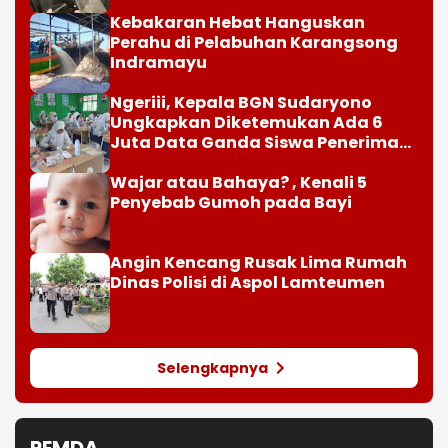
Paylater
Kebakaran Hebat Hanguskan
Perahu di Pelabuhan Karangsong
Indramayu
Ngeriii, Kepala BGN Sudaryono
Ungkapkan Diketemukan Ada 6
Juta Data Ganda Siswa Penerima
MBG
Wajar atau Bahaya? , Kenali 5
Penyebab Gumoh pada Bayi
Angin Kencang Rusak Lima Rumah
Dinas Polisi di Aspol Lamteumen
Selengkapnya