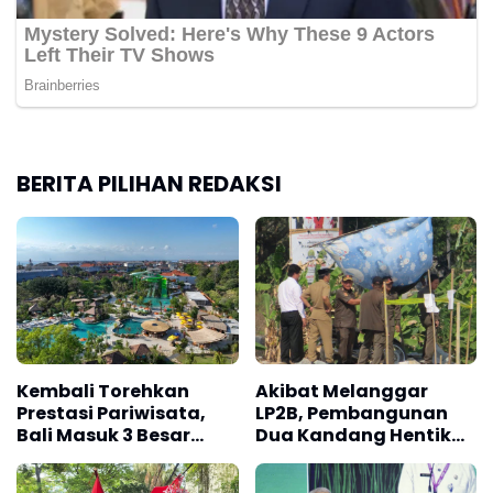
BERITA PILIHAN REDAKSI
Kembali Torehkan
Akibat Melanggar
Prestasi Pariwisata,
LP2B, Pembangunan
Bali Masuk 3 Besar
Dua Kandang Hentikan
Pulau Terbaik Asia & 4
Satpol PP Kabupaten
di Dunia
Karawang