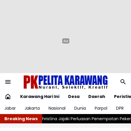
Karawang Hari Ini
Desa
Daerah
Peristi
Jabar
Jakarta
Nasional
Dunia
Parpol
DPR
aki Perluasan Penempatan Pekerja Migran ke Republik Ceko
Breaking News
Poli