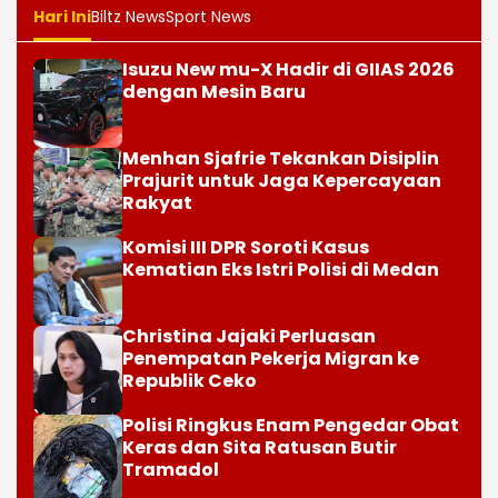
Hari Ini
Biltz News
Sport News
Isuzu New mu-X Hadir di GIIAS 2026
dengan Mesin Baru
Menhan Sjafrie Tekankan Disiplin
Prajurit untuk Jaga Kepercayaan
Rakyat
Komisi III DPR Soroti Kasus
Kematian Eks Istri Polisi di Medan
Christina Jajaki Perluasan
Penempatan Pekerja Migran ke
Republik Ceko
Polisi Ringkus Enam Pengedar Obat
Keras dan Sita Ratusan Butir
Tramadol