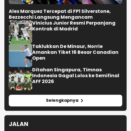
Alex Marquez Tercepat di FP1 Silverstone,
Bezzecchi Langsung Mengancam
Vinicius Junior Resmi Perpanjang
Kontrak di Madrid
Taklukkan De Minaur, Norrie
Amankan Tiket 16 Besar Canadian
Open
Ditahan Singapura, Timnas
Indonesia Gagal Lolos ke Semifinal
AFF 2026
Selengkapnya
JALAN