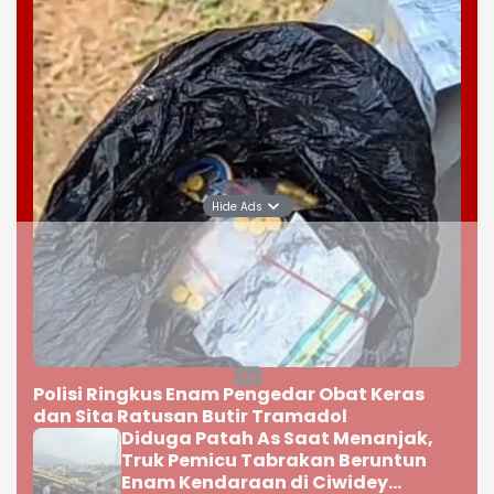
Hide Ads
Polisi Ringkus Enam Pengedar Obat Keras
dan Sita Ratusan Butir Tramadol
Diduga Patah As Saat Menanjak,
Truk Pemicu Tabrakan Beruntun
Enam Kendaraan di Ciwidey