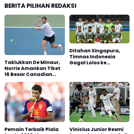
BERITA PILIHAN REDAKSI
Ditahan Singapura,
Timnas Indonesia
Taklukkan De Minaur,
Gagal Lolos ke
Norrie Amankan Tiket
Semifinal AFF 2026
16 Besar Canadian
Open
Pemain Terbaik Piala
Vinicius Junior Resmi