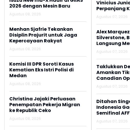
Isuzu New mu-X Hadir di GIIAS
Vinicius Juni
2026 dengan Mesin Baru
Perpanjang K
Agustus 08, 2026
Agustus 07, 2026
Menhan Sjafrie Tekankan
Alex Marquez 
Disiplin Prajurit untuk Jaga
Silverstone, 
Kepercayaan Rakyat
Langsung M
Agustus 08, 2026
Agustus 07, 2026
Komisi III DPR Soroti Kasus
Taklukkan De
Kematian Eks Istri Polisi di
Amankan Tike
Medan
Canadian Op
Agustus 08, 2026
Agustus 07, 2026
Christina Jajaki Perluasan
Ditahan Sing
Penempatan Pekerja Migran
Indonesia Gag
ke Republik Ceko
Semifinal AFF
Agustus 08, 2026
Agustus 07, 2026