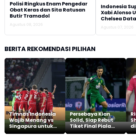
Polisi Ringkus Enam Pengedar
Indonesia Su
Obat Keras dan Sita Ratusan
Xabi Alonso 
Butir Tramadol
Chelsea Data
Agustus 08, 2026
Agustus 07, 2026
BERITA REKOMENDASI PILIHAN
Timnas Indonesia
Persebaya Kian
Ri
Wajib Menang vs
Solid, Siap Rebut
S
Singapura untuk
Tiket Final Piala
di
Lolos ke Semifinal
Presiden 2026
P