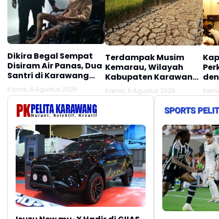
Dikira Begal Sempat
Terdampak Musim
Kap
Disiram Air Panas, Dua
Kemarau, Wilayah
Per
Santri di Karawang
Kabupaten Karawang
den
Terluka Akibat Aksi
Kekeringan Makin
Mel
Kamis, 6 Agustus 2026
Kamis, 6 Agustus 2026
Kami
Oknum Linmas
Meluas
Ber