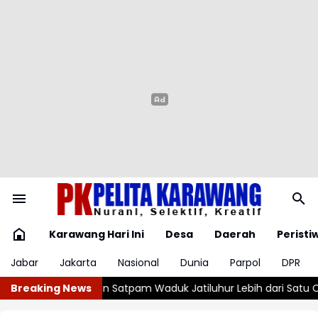
Karawang Hari Ini
Desa
Daerah
Peristi
Jabar
Jakarta
Nasional
Dunia
Parpol
DPR
Jatiluhur Lebih dari Satu Orang
Breaking News
Polda Jabar Razia Tempat Hi