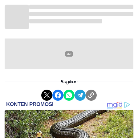
Sebagai perbandingan, Xiaomi sebelumnya
menggunakan kode M2551B1 dan M2553B1 untuk
Smart Band 10 Pro versi standar dan NFC yang baru
saja dirilis.
Bagikan
Dengan pola penamaan tersebut, perangkat
M2561B1 yang baru terdaftar diduga kuat akan
menjadi bagian dari keluarga Xiaomi Smart Band 11,
bahkan sebagian spekulasi menyebutnya sebagai
varian Smart Band 11 Active.