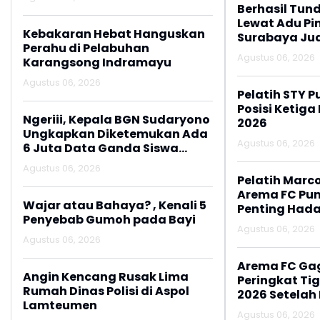
Paylater
Berhasil Tun
Lewat Adu Pin
Kebakaran Hebat Hanguskan
Surabaya Jua
Perahu di Pelabuhan
2026
Agustus 06, 2026
Karangsong Indramayu
Agustus 06, 2026
Pelatih STY P
Posisi Ketiga
Ngeriii, Kepala BGN Sudaryono
2026
Ungkapkan Diketemukan Ada
Agustus 06, 2026
6 Juta Data Ganda Siswa
Penerima MBG
Agustus 06, 2026
Pelatih Marc
Arema FC Pu
Wajar atau Bahaya? , Kenali 5
Penting Hada
Penyebab Gumoh pada Bayi
Agustus 06, 2026
Agustus 06, 2026
Arema FC Ga
Angin Kencang Rusak Lima
Peringkat Tig
Rumah Dinas Polisi di Aspol
2026 Setelah 
Lamteumen
Persija Jakar
Agustus 06, 2026