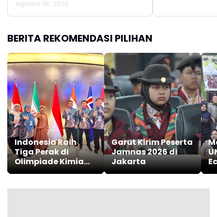
Agustus 06, 2026
BERITA REKOMENDASI PILIHAN
Indonesia Raih
Garut Kirim Peserta
M
Tiga Perak di
Jamnas 2026 di
U
Olimpiade Kimia
Jakarta
Ec
Internasional
In
S
M
P
S