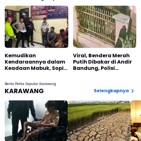
Pangandaran
Kemudikan
Viral, Bendera Merah
Kendaraannya dalam
Putih Dibakar di Andir
Keadaan Mabuk, Sopir
Bandung, Polisi
Angkot Diamankan
Lakukan Penyelidikan
Polisi
Berita Pelita Seputar Karawang
KARAWANG
Selengkapnya