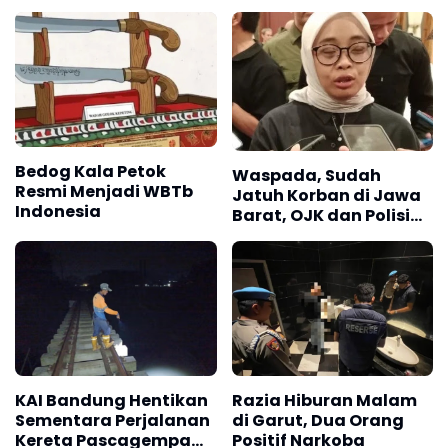
Bedog Kala Petok
Waspada, Sudah
Resmi Menjadi WBTb
Jatuh Korban di Jawa
Indonesia
Barat, OJK dan Polisi
Ungkap Dugaan
Penipuan Modus Titip
Limit Paylater
KAI Bandung Hentikan
Razia Hiburan Malam
Sementara Perjalanan
di Garut, Dua Orang
Kereta Pascagempa
Positif Narkoba