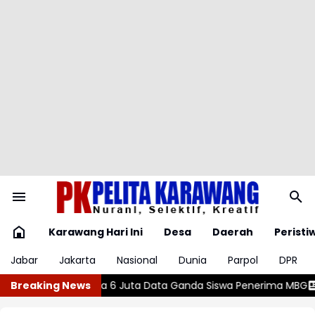
Karawang Hari Ini
Desa
Daerah
Peristi
Jabar
Jakarta
Nasional
Dunia
Parpol
DPR
Data Ganda Siswa Penerima MBG
Breaking News
Wajar atau Bahaya? , Kenali 