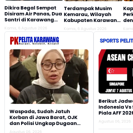
Dikira Begal Sempat
Terdampak Musim
Kap
Disiram Air Panas, Dua
Kemarau, Wilayah
Per
Santri di Karawang
Kabupaten Karawang
den
Terluka Akibat Aksi
Kekeringan Makin
Mel
Kamis, 6 Agustus 2026
Kamis, 6 Agustus 2026
Kami
Oknum Linmas
Meluas
Ber
Berikut Jadw
Indonesia Vs
Waspada, Sudah Jatuh
Piala AFF 202
Korban di Jawa Barat, OJK
Agustus 06, 2026
dan Polisi Ungkap Dugaan
Penipuan Modus Titip Limit
Agustus 06, 2026