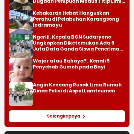
Dugaan Penipuan Modus Titip Limit
Paylater
Kebakaran Hebat Hanguskan
Perahu di Pelabuhan Karangsong
Indramayu
Ngeriii, Kepala BGN Sudaryono
Ungkapkan Diketemukan Ada 6
Juta Data Ganda Siswa Penerima
MBG
Wajar atau Bahaya? , Kenali 5
Penyebab Gumoh pada Bayi
Angin Kencang Rusak Lima Rumah
Dinas Polisi di Aspol Lamteumen
Selengkapnya