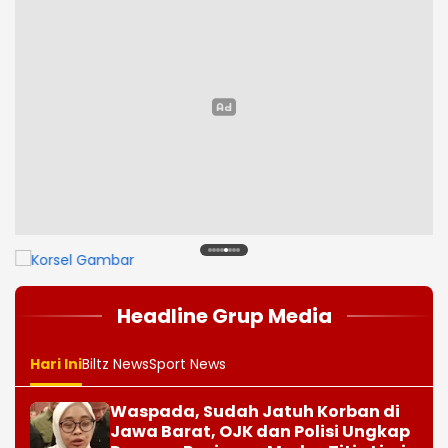
1
2
3
4
5
6
7
8
Headline Grup Media
Hari Ini
Biltz News
Sport News
Waspada, Sudah Jatuh Korban di
Jawa Barat, OJK dan Polisi Ungkap