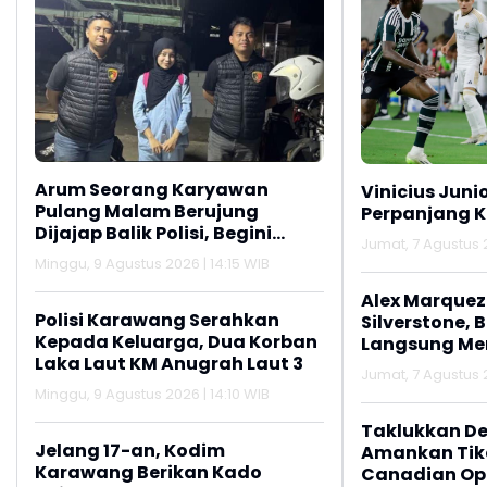
Arum Seorang Karyawan
Vinicius Juni
Pulang Malam Berujung
Perpanjang K
Dijajap Balik Polisi, Begini
Jumat, 7 Agustus 2
Kisahnya
Minggu, 9 Agustus 2026 | 14:15 WIB
Alex Marquez 
Polisi Karawang Serahkan
Silverstone, 
Kepada Keluarga, Dua Korban
Langsung M
Laka Laut KM Anugrah Laut 3
Jumat, 7 Agustus 2
Minggu, 9 Agustus 2026 | 14:10 WIB
Taklukkan De
Jelang 17-an, Kodim
Amankan Tike
Karawang Berikan Kado
Canadian Op