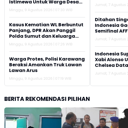
Istimewa Untuk Warga Desa
Jumat, 7 Agustus 2
Kalijati Jatisari
Minggu, 9 Agustus 2026 | 07:30 WIB
Ditahan Sing
Kasus Kematian WL Berbuntut
Indonesia Gag
Panjang, DPR Akan Panggil
Semifinal AFF
Polda Sumut dan Keluarga
Jumat, 7 Agustus 2
Korban
Minggu, 9 Agustus 2026 | 07:26 WIB
Indonesia Su
Warga Protes, Polisi Karawang
Xabi Alonso 
Beraksi Amankan Truk Lawan
Chelsea Data
Lawan Arus
Jumat, 7 Agustus 2
Minggu, 9 Agustus 2026 | 07:19 WIB
BERITA REKOMENDASI PILIHAN