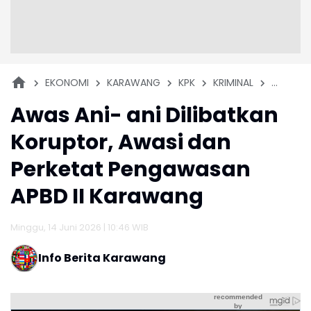
EKONOMI
KARAWANG
KPK
KRIMINAL
PEREMP
Awas Ani- ani Dilibatkan
Koruptor, Awasi dan
Perketat Pengawasan
APBD II Karawang
Minggu, 14 Juni 2026 | 10:46 WIB
Info Berita Karawang