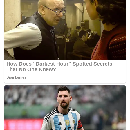
siswa dan lingkungan pendidikan agar tidak
memberikan stigma negatif kepada korban.
Saat ini pendampingan yang dilakukan difokuskan
pada pemulihan psikologis korban serta penguatan
keluarga. Berbagai layanan telah diberikan, mulai
dari penerimaan laporan, asesmen awal, konseling
psikologis, hingga pemantauan kondisi korban
secara berkala.
Meski kondisi korban mulai berangsur membaik,
trauma akibat kasus yang dialaminya masih terasa.
Berdasarkan keterangan keluarga, SF kini lebih
sering menyendiri dan kehilangan rasa nyaman saat
berada di lingkungan sekolah.