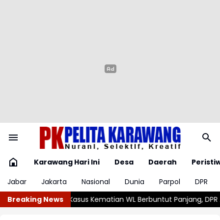
Karawang Hari Ini
Desa
Daerah
Peristi
Jabar
Jakarta
Nasional
Dunia
Parpol
DPR
L Berbuntut Panjang, DPR Akan Panggil Polda Sumut dan Keluar
Breaking News