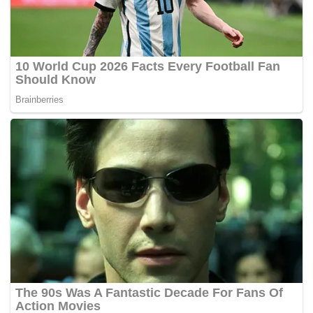
UPTD PPA Karawang memastikan pendampingan
psikologis akan terus dilakukan selama proses
hukum berjalan agar korban dapat pulih dan kembali
menjalani aktivitasnya secara normal.
“Yang terpenting saat ini adalah memastikan korban
merasa aman, terlindungi, dan tetap mendapatkan
haknya untuk tumbuh, belajar, dan menjalani
kehidupan seperti anak-anak lainnya,” pungkas
Regina.(*)