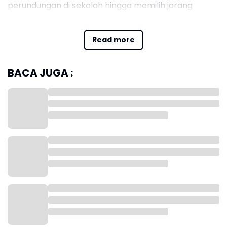
perundungan di sekolah hingga memilih jarang
masuk kelas.
Read more
Kepala UPTD PPA Karawang, Karina Nur Regina,
mengatakan pihaknya telah mendampingi korban
sejak awal kasus dilaporkan. Namun setelah kasus
BACA JUGA :
tersebut menjadi perhatian publik dan ramai
diperbincangkan, korban justru menghadapi
tekanan sosial dari lingkungan sekitarnya.
“Korban ternyata mendapatkan bully dari teman-
temannya yang membuat korban tidak aktif
bersekolah,” kata Regina.
Menurut Regina, dampak perundungan tersebut