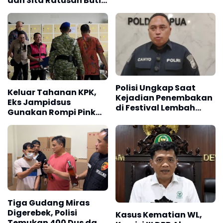
dan Sita Ratusan Butir
Keluarga Korban
Tramadol
Polisi Ungkap Saat
Keluar Tahanan KPK,
Kejadian Penembakan
Eks Jampidsus
di Festival Lembah
Gunakan Rompi Pink
Baliem, Wamenpar Tak
dan Diborgol
Berada di Lokasi
Tiga Gudang Miras
Digerebek, Polisi
Kasus Kematian WL,
Temukan 400 Dus dan