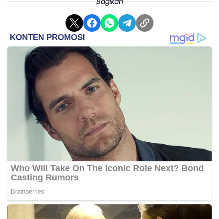
Bagikan
Regina menyayangkan sikap sebagian lingkungan
yang justru menyudutkan korban. Menurutnya, anak
yang menjadi korban kekerasan seksual seharusnya
mendapat dukungan dan perlindungan, bukan
stigma maupun pengucilan.
“Dalam hal ini yang seharusnya disalahkan bukan
korban. Korban masih anak-anak dan sudah
seharusnya dilindungi oleh semua pihak,” tegasnya.
Untuk mencegah perundungan berlanjut, UPTD PPA
Karawang berencana berkoordinasi dengan pihak
sekolah guna memberikan pemahaman kepada