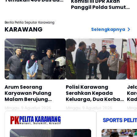
Komisi III DPR Akan
1.000 Botol Kosong
Panggil Polda Sumut
dan Keluarga Korban
Berita Pelita Seputar Karawang
KARAWANG
Selengkapnya
Arum Seorang
Polisi Karawang
Jel
Karyawan Pulang
Serahkan Kepada
Kar
Malam Berujung
Keluarga, Dua Korban
Kad
Dijajap Balik Polisi,
Laka Laut KM Anugrah
War
Minggu, 9 Agustus 2026
Minggu, 9 Agustus 2026
Ming
Begini Kisahnya
Laut 3
Jat