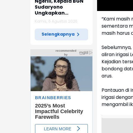
Ngeriii, Kepala BGN
Sudaryono
Ungkapkan
Diketemukan Ada 6
“Kami masih 
Kamis, 6 Agustus 2026
Juta Data Ganda
sementara m
Siswa Penerima MBG
masih harus d
Selengkapnya
Sebelumnya, 
aliran iriga
Kejadian te
bondong data
arus.
Pantauan di 
irigasi deng
mengambil ik