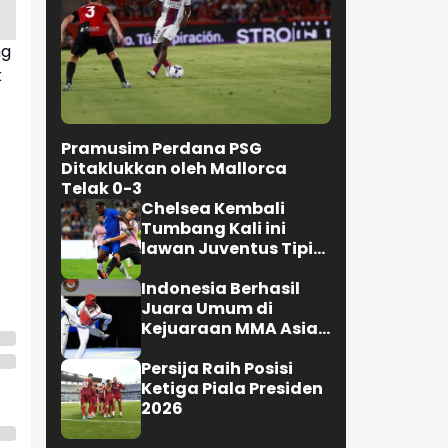
Telak 0-3
Chelsea Kembali
ng
Tumbang Kali ini
k
lawan Juventus Tipis
0-1
Indonesia Berhasil
Juara Umum di
Kejuaraan MMA Asian
Championship 2026
Persija Raih Posisi
Ketiga Piala Presiden
2026
Selengkapnya
JALAN