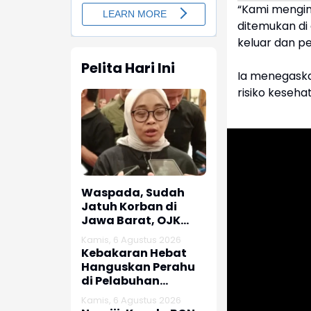
“Kami mengim
ditemukan di 
keluar dan pe
Pelita Hari Ini
Ia menegaskan
risiko keseh
Waspada, Sudah
Jatuh Korban di
Jawa Barat, OJK
dan Polisi Ungkap
Kamis, 6 Agustus 2026
Dugaan Penipuan
Kebakaran Hebat
Modus Titip Limit
Hanguskan Perahu
Paylater
di Pelabuhan
Karangsong
Kamis, 6 Agustus 2026
Indramayu