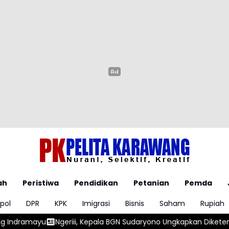
ah
Peristiwa
Pendidikan
Petanian
Pemda
pol
DPR
KPK
Imigrasi
Bisnis
Saham
Rupiah
 Kepala BGN Sudaryono Ungkapkan Diketemukan Ada 6 Juta Data