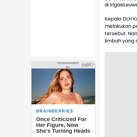
di IrigasiLe
Kepala DLH K
melakukan pe
tersebut. N
limbah yang m