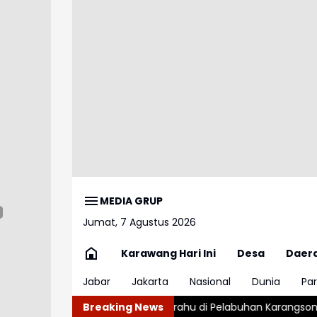
MEDIA GRUP
Jumat, 7 Agustus 2026
Karawang Hari Ini
Desa
Daer
Jabar
Jakarta
Nasional
Dunia
Par
guskan Perahu di Pelabuhan Karangsong Indramayu
Breaking News
Ngeriii,