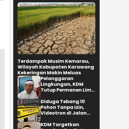
Terdampak Musim Kemarau,
Wilayah Kabupaten Karawang
Kekeringan Makin Meluas
Pelanggaran
Lingkungan, KDM
Tutup Permanen Lima
Tambang Batu Kapur
di Cipatat
Diduga Tebang 10
Pohon Tanpa Izin,
Videotron di Jalan
R.E. Martadinata
Bandung Disegel
KDM Targetkan
Bongkar dan Tata
Teras Cihampelas
Beres Oktober 2026
Selengkapnya