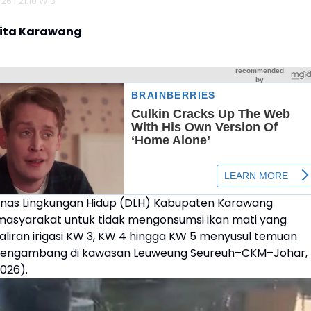
26 | 21:10 WIB
rita Karawang
inas Lingkungan Hidup (DLH) Kabupaten Karawang
syarakat untuk tidak mengonsumsi ikan mati yang
aliran irigasi KW 3, KW 4 hingga KW 5 menyusul temuan
 mengambang di kawasan Leuweung Seureuh–CKM–Johar,
026).