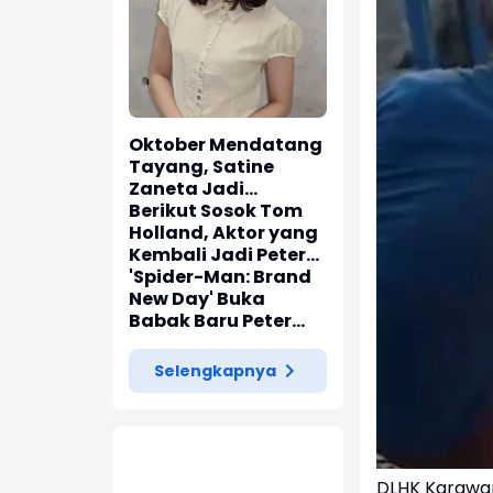
Oktober Mendatang
Tayang, Satine
Zaneta Jadi
Pemeran Utama Film
Berikut Sosok Tom
Siti Si Vampir
Holland, Aktor yang
Kembali Jadi Peter
Parker di 'Spider-
'Spider-Man: Brand
Man: Brand New Day'
New Day' Buka
Babak Baru Peter
Parker di Marvel
Cinematic Universe
Selengkapnya
DLHK Karawan