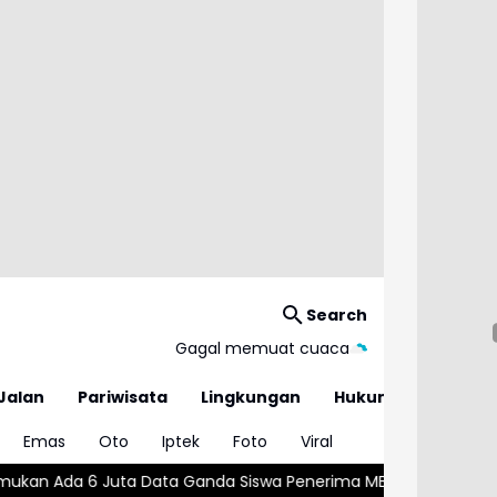
Search
Gagal memuat cuaca
Jalan
Pariwisata
Lingkungan
Hukum
Emas
Oto
Iptek
Foto
Viral
 Ganda Siswa Penerima MBG
Wajar atau Bahaya? , Kenali 5 Pe