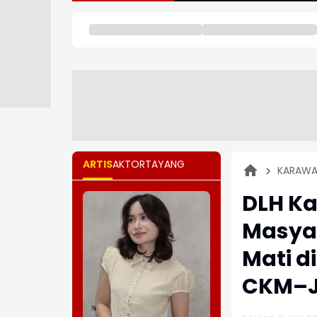
ARTIS
AKTOR
TAYANG
KARAW
DLH Ka
Masya
Mati d
CKM–J