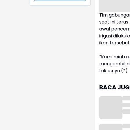
Tim gabungan
saat ini teru
awal pencema
irigasi dila
ikan tersebut
“Kami minta 
mengambil ri
tukasnya.(*)
BACA JUGA