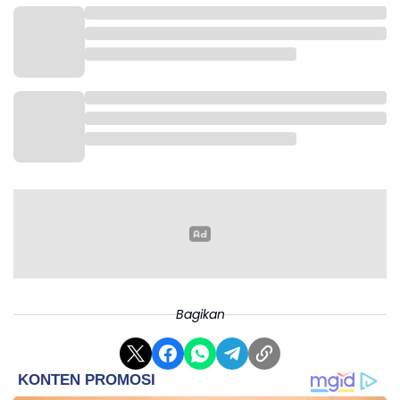
Menurut Dedi, penataan tidak hanya difokuskan
pada bangunan museum, tetapi juga mencakup
perbaikan infrastruktur pendukung seperti jalan,
trotoar, lampu penerangan, taman, serta ruang
publik di sekitarnya. Kawasan tersebut nantinya akan
dikembangkan dengan konsep yang diberi nama
Palataran Binokasih.
Penataan lanjutan juga direncanakan menjangkau
jalur yang menghubungkan Museum Pajajaran hingga
Bagikan
kawasan Lawang Suryakencana, mengikuti rute yang
sebelumnya dilalui dalam kirab budaya.
Melalui revitalisasi tersebut, pemerintah berharap