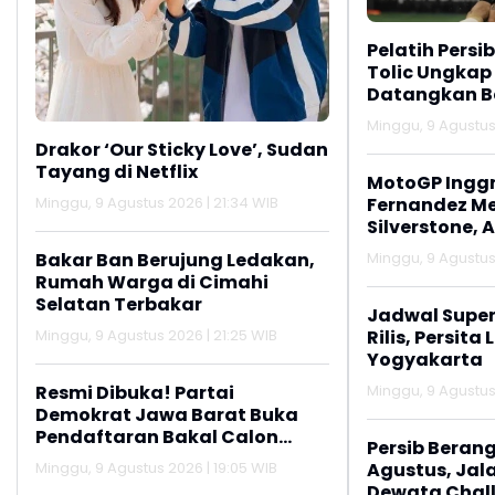
Pelatih Persi
Tolic Ungkap
Datangkan Be
Minggu, 9 Agustus 
Drakor ‘Our Sticky Love’, Sudan
Tayang di Netflix
MotoGP Inggri
Minggu, 9 Agustus 2026 | 21:34 WIB
Fernandez M
Silverstone, 
Podium
Bakar Ban Berujung Ledakan,
Minggu, 9 Agustus 
Rumah Warga di Cimahi
Selatan Terbakar
Jadwal Super
Minggu, 9 Agustus 2026 | 21:25 WIB
Rilis, Persit
Yogyakarta
Resmi Dibuka! Partai
Minggu, 9 Agustus 
Demokrat Jawa Barat Buka
Pendaftaran Bakal Calon
Persib Berangk
Ketua DPD
Minggu, 9 Agustus 2026 | 19:05 WIB
Agustus, Jal
Dewata Chal