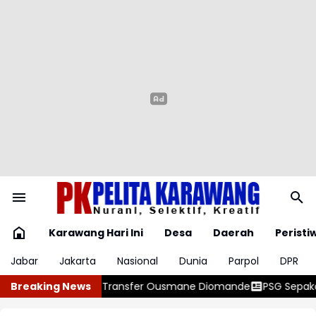
Karawang Hari Ini
Desa
Daerah
Peristi
Jabar
Jakarta
Nasional
Dunia
Parpol
DPR
smane Diomande
Breaking News
PSG Sepakati Ferran, Siap Kirim Tawaran ke Ba