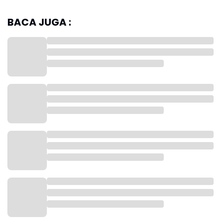
penguatan fasilitas seni, budaya, dan ruang publik di
kawasan tersebut.
BACA JUGA :
Gubernur Jawa Barat Dedi Mulyadi menjelaskan,
revitalisasi museum merupakan tindak lanjut dari
pelaksanaan Kirab Budaya Milangkala Tatar Sunda
yang sebelumnya digelar di Kota Bogor. Kegiatan
budaya itu melibatkan berbagai komunitas dan
perwakilan daerah dari seluruh Jawa Barat.