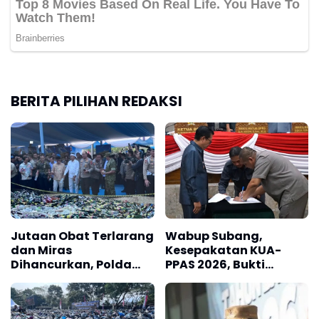
BERITA PILIHAN REDAKSI
Jutaan Obat Terlarang
Wabup Subang,
dan Miras
Kesepakatan KUA-
Dihancurkan, Polda
PPAS 2026, Bukti
Jabar Tangkap 1.245
Sinergi Eksekutif-
Tersangka
Legislatif