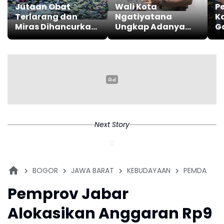
Jutaan Obat
Wali Kota
P
Terlarang dan
Ngatiyatana
K
Miras Dihancurkan,
Ungkap Adanya
G
Polda Jabar
Dugaan Jual Beli
M
Tangkap 1.245
Seragam di
Ci
Tersangka
Sekolah
Ak
Di
Next Story
BOGOR
JAWA BARAT
KEBUDAYAAN
PEMDA
Pemprov Jabar
Alokasikan Anggaran Rp9