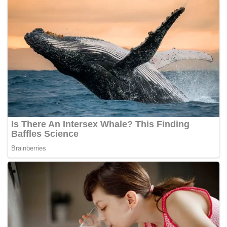
Museum Pajajaran dapat berfungsi lebih optimal
sebagai pusat edukasi sejarah, pelestarian budaya
Sunda, sekaligus destinasi wisata budaya yang
menarik bagi masyarakat dan wisatawan.
Sementara itu, Wali Kota Bogor Dedie A. Rachim
menyambut baik program tersebut. Ia menilai kirab
budaya dan revitalisasi kawasan menjadi langkah
penting dalam menghidupkan kembali nilai-nilai
budaya Sunda serta memperkenalkan warisan
sejarah kepada generasi muda.
Kirab Budaya Milangkala Tatar Sunda sendiri
menghadirkan Mahkota Binokasih Sanghyang Pake