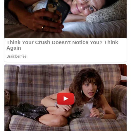
Tantangan pertama yang harus dihadapi Renard
bersama Tunisia adalah laga melawan Jepang pada
20 Juni mendatang di Stadion BBVA.
Pertandingan itu menjadi laga krusial karena akan
sangat menentukan peluang Tunisia untuk tetap
bersaing di Grup F.
Tunisia tergabung dalam Grup F bersama Swedia,
Jepang, dan Belanda. Tim Afrika itu berada di posisi
terbawah klasemen setelah kalah pada laga
pembuka.(*)