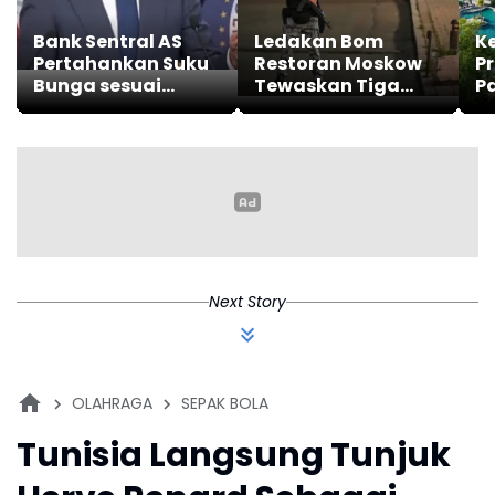
Bank Sentral AS
Ledakan Bom
K
Pertahankan Suku
Restoran Moskow
Pr
Bunga sesuai
Tewaskan Tiga
Pa
Prakiraan Pasar
Orang
M
Pu
& 
Next Story
OLAHRAGA
SEPAK BOLA
Tunisia Langsung Tunjuk