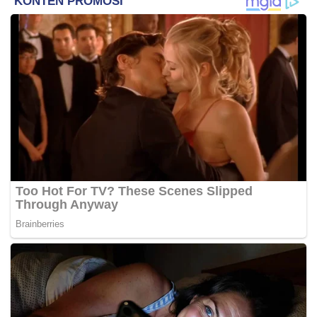
Setelah hasil buruk di laga pembuka, federasi
langsung bergerak cepat menggantikan Lamouchi
dengan Herve Renard yang mulai bertugas pada
Selasa (16/6) dengan langsung memimpin persiapan
tim, termasuk mendapatkan fasilitas dan finansial
yang setara dengan pelatih sebelumnya.
Pelatih asal Prancis berusia 57 tahun itu memiliki
rekam jejak panjang di level internasional, termasuk
saat menangani Arab Saudi dalam Piala Dunia
sebelumnya.
Ia dikenal sebagai pelatih yang menekankan disiplin
taktik, organisasi pertahanan yang kuat, dan
mentalitas kompetitif di lapangan.