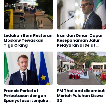
Ledakan Bom Restoran
Iran dan Oman Capai
Moskow Tewaskan
Kesepahaman Jalur
Tiga Orang
Pelayaran di Selat
Hormuz
Prancis Perketat
PM Thailand disambut
Perbatasan dengan
Meriah Puluhan Siswa
Spanyol usai Lonjakan
SD
Migran Ceuta