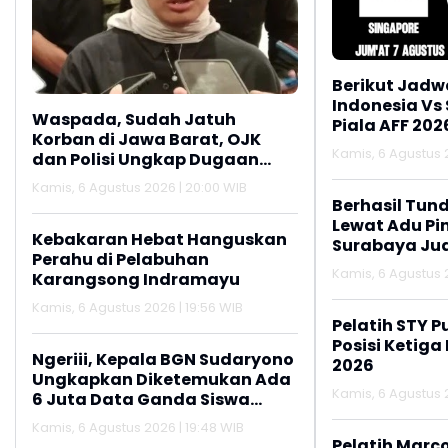
Berikut Jadw
Indonesia Vs
Waspada, Sudah Jatuh
Piala AFF 202
Korban di Jawa Barat, OJK
Kamis, 6 Agustus 2
dan Polisi Ungkap Dugaan
Penipuan Modus Titip Limit
Kamis, 6 Agustus 2026 | 20:00 WIB
Paylater
Berhasil Tun
Lewat Adu Pin
Kebakaran Hebat Hanguskan
Surabaya Jua
Perahu di Pelabuhan
2026
Kamis, 6 Agustus 2
Karangsong Indramayu
Kamis, 6 Agustus 2026 | 19:56 WIB
Pelatih STY P
Posisi Ketiga
Ngeriii, Kepala BGN Sudaryono
2026
Ungkapkan Diketemukan Ada
Kamis, 6 Agustus 2
6 Juta Data Ganda Siswa
Penerima MBG
Kamis, 6 Agustus 2026 | 19:48 WIB
Pelatih Marc