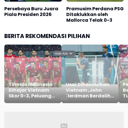
Persebaya Buru Juara
Pramusim Perdana PSG
Piala Presiden 2026
Ditaklukkan oleh
Mallorca Telak 0-3
BERITA REKOMENDASI PILIHAN
Hide Ads
Timnas Indonesia
Usai Dihancurkan
P
Dihajar Vietnam
Vietnam ,John
Be
Skor 0-3, Peluang
Herdman Berdalih
T
Lolos Semifinal
Timnas Indonesia
Pe
Kian Berat
Kalah Taktik
Ba