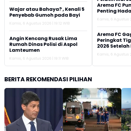
Arema FC Pu
Wajar atau Bahaya? , Kenali 5
Penting Hada
Penyebab Gumoh pada Bayi
Kamis, 6 Agustus 2
Kamis, 6 Agustus 2026 | 19:12 WIB
Arema FC Ga
Angin Kencang Rusak Lima
Peringkat Tig
Rumah Dinas Polisi di Aspol
2026 Setelah 
Lamteumen
Persija Jakar
Kamis, 6 Agustus 2
Kamis, 6 Agustus 2026 | 19:11 WIB
BERITA REKOMENDASI PILIHAN