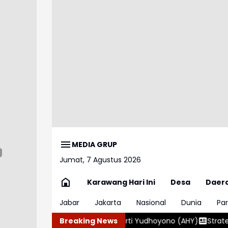
MEDIA GRUP
Jumat, 7 Agustus 2026
Karawang Hari Ini
Desa
Daer
Jabar
Jakarta
Nasional
Dunia
Par
Harimurti Yudhoyono (AHY)
Breaking News
Strategi Negara Putus Rantai Kej