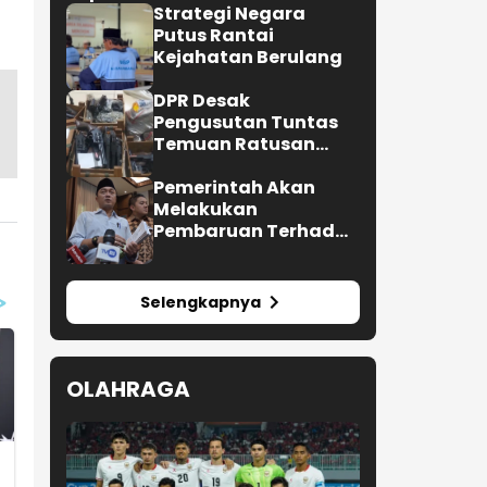
Pembangunan Keluarga
Strategi Negara
Putus Rantai
Kejahatan Berulang
DPR Desak
Pengusutan Tuntas
Temuan Ratusan
Senjata di Sekolah
Pemerintah Akan
Melakukan
Pembaruan Terhadap
Buku Ajar Nasional
Selengkapnya
OLAHRAGA