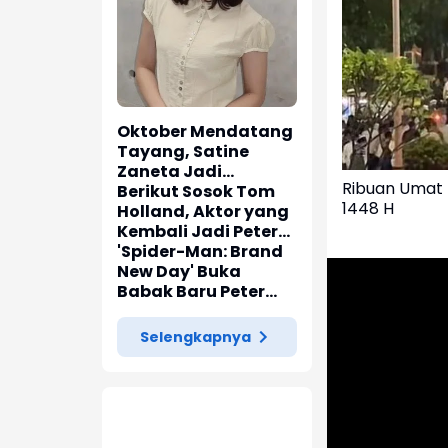
Oktober Mendatang
Tayang, Satine
Zaneta Jadi
Ribuan Umat 
Pemeran Utama Film
Berikut Sosok Tom
1448 H
Siti Si Vampir
Holland, Aktor yang
Kembali Jadi Peter
Parker di 'Spider-
'Spider-Man: Brand
Man: Brand New Day'
New Day' Buka
Babak Baru Peter
Parker di Marvel
Cinematic Universe
Selengkapnya