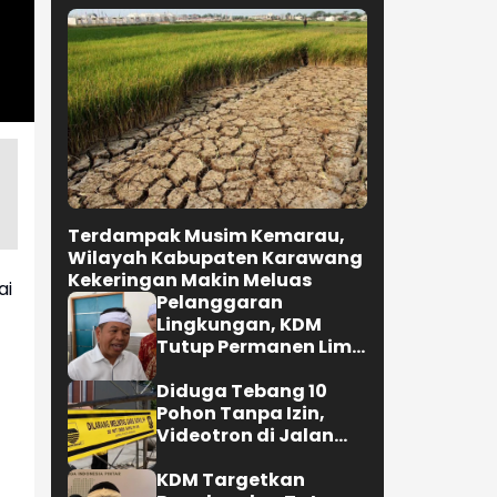
Terdampak Musim Kemarau,
Wilayah Kabupaten Karawang
Kekeringan Makin Meluas
ai
Pelanggaran
Lingkungan, KDM
Tutup Permanen Lima
Tambang Batu Kapur
di Cipatat
Diduga Tebang 10
Pohon Tanpa Izin,
Videotron di Jalan
R.E. Martadinata
Bandung Disegel
KDM Targetkan