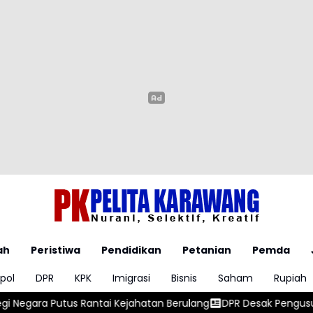
ah
Peristiwa
Pendidikan
Petanian
Pemda
pol
DPR
KPK
Imigrasi
Bisnis
Saham
Rupiah
ahatan Berulang
DPR Desak Pengusutan Tuntas Temuan Ratusan