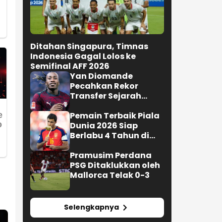
Ditahan Singapura, Timnas
Indonesia Gagal Lolos ke
Semifinal AFF 2026
Yan Diomande
Pecahkan Rekor
Transfer Sejarah
Sepak Bola Eropa
Pemain Terbaik Piala
Dunia 2026 Siap
Berlabu 4 Tahun di
Barcelona
Pramusim Perdana
PSG Ditaklukkan oleh
Mallorca Telak 0-3
Selengkapnya