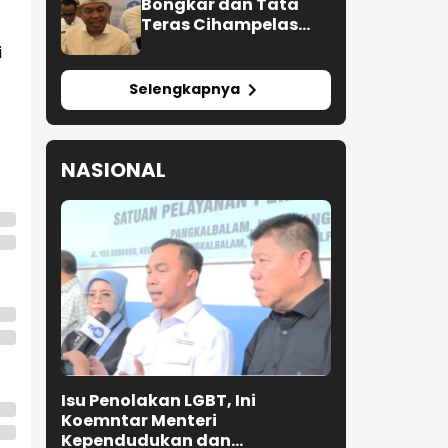
Bongkar dan Tata
Teras Cihampelas
Beres Oktober 2026
i
Selengkapnya
NASIONAL
Isu Penolakan LGBT, Ini
Koemntar Menteri
Kependudukan dan