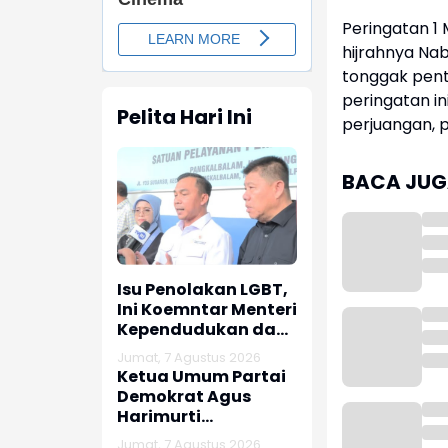
‎Peringatan 
hijrahnya Na
tonggak pent
peringatan i
Pelita Hari Ini
perjuangan, p
BACA JUGA
Isu Penolakan LGBT,
Ini Koemntar Menteri
Kependudukan dan
Pembangunan
Jumat, 7 Agustus 2026
Keluarga
Ketua Umum Partai
Demokrat Agus
Harimurti
Yudhoyono (AHY)
Jumat, 7 Agustus 2026