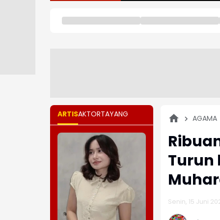
ARTIS
AKTOR
TAYANG
AGAMA
Ribuan
Turun 
Muhar
Senin, 15 Juni 20