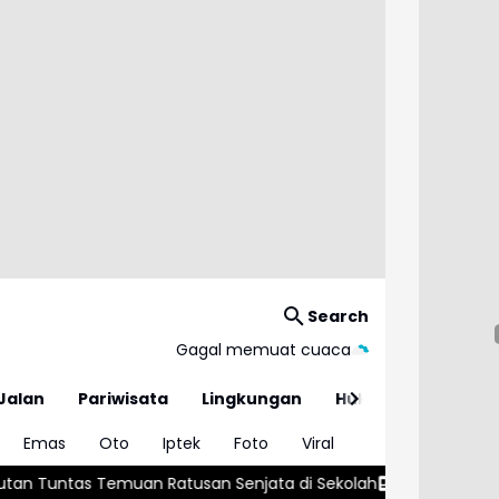
Search
Gagal memuat cuaca
Jalan
Pariwisata
Lingkungan
Hukum
Emas
Oto
Iptek
Foto
Viral
 Senjata di Sekolah
Kebakaran Alun-Alun Suryakencana, Jal