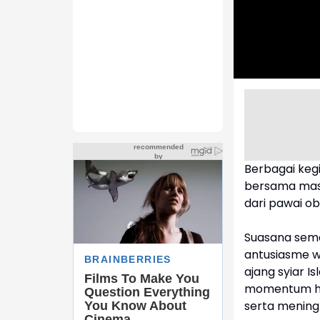
Berbagai keg
bersama masy
dari pawai ob
‎Suasana sem
antusiasme w
ajang syiar I
momentum hij
serta mening