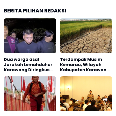
BERITA PILIHAN REDAKSI
Dua warga asal
Terdampak Musim
Jarakah Lemahduhur
Kemarau, Wilayah
Karawang Diringkus
Kabupaten Karawang
Polisi Akibat Edarkan
Kekeringan Makin
Ratusan Obat
Meluas
Terlarang