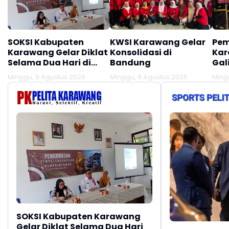
SOKSI Kabupaten
KWSI Karawang Gelar
Pem
Karawang Gelar Diklat
Konsolidasi di
Kar
Selama Dua Hari di
Bandung
Gal
Panglengan
Des
Minggu, 9 Agustus 2026
Minggu, 9 Agustus 2026
Ming
Tir
Lok
SOKSI Kabupaten Karawang
Gelar Diklat Selama Dua Hari