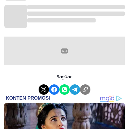
Sementara pada jenjang SMP, dari total 93.954 siswa
di 217 sekolah, sebanyak 17.387 siswa atau lebih dari
18 persen dari 73 sekolah belum menerima,
sedangkan 76.567 siswa di 144 sekolah telah
menerima.
Adapun pada jenjang PKBM, dari total 8.079 siswa di
63 satuan pendidikan, sebanyak 4.718 siswa atau
hampir 60 persen dari 50 PKBM belum menerima
MBG. Hanya 3.361 siswa dari 13 PKBM yang telah
mendapatkan program tersebut.
Bagikan
Wawan menegaskan, pihaknya terus berkoordinasi
dengan berbagai pihak agar pelaksanaan program
MBG dapat segera menjangkau seluruh siswa di
Karawang.
“Kami akan terus melakukan koordinasi dan evaluasi