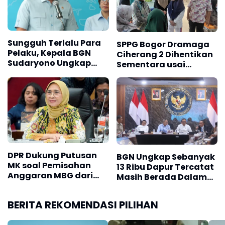
Sungguh Terlalu Para
SPPG Bogor Dramaga
Pelaku, Kepala BGN
Ciherang 2 Dihentikan
Sudaryono Ungkap
Sementara usai
Temuan Anomali
Insiden Penerima
Rekening Virtual pada
Manfaat
414 Dapur MBG
DPR Dukung Putusan
BGN Ungkap Sebanyak
MK soal Pemisahan
13 Ribu Dapur Tercatat
Anggaran MBG dari
Masih Berada Dalam
Dana Pendidikan
Berbagai Tahapan
Verifikasi dan Belum
BERITA REKOMENDASI PILIHAN
Seluruhnya Siap
Beroperasi