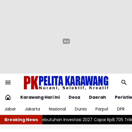
Karawang Hari Ini
Desa
Daerah
Peristi
Jabar
Jakarta
Nasional
Dunia
Parpol
DPR
 2027 Capai Rp8.705 Triliun
Breaking News
ETF Emas Resmi Diluncurkan di Pa