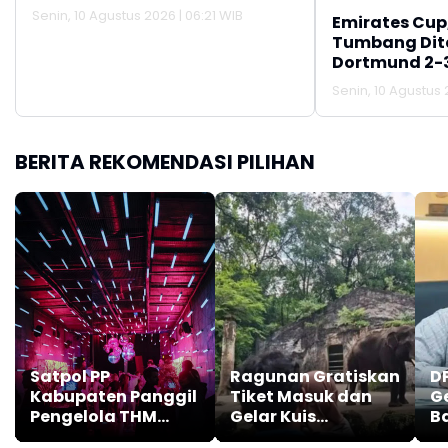
Senin, 10 Agustus 2026 | 06:21 WIB
Emirates Cup
Tumbang Dit
Dortmund 2-
Senin, 10 Agustus 
BERITA REKOMENDASI PILIHAN
Satpol PP
Ragunan Gratiskan
D
Kabupaten Panggil
Tiket Masuk dan
Ger
Pengelola THM
Gelar Kuis
B
Terkait
Berhadiah Sambut
B