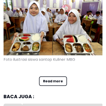
Foto ilustrasi siswa santap Kuliner MBG
Kepala Disdikbud Karawang, Wawan Setiawan
Natakusumah mengungkapkan, dari total 398.382
Read more
siswa di 2.655 sekolah negeri dan swasta jenjang
PAUD, SD, SMP dan PKBM, sekitar 90.531 siswa atau
hampir 30 persen di antaranya masih belum
BACA JUGA :
tersentuh program MBG.