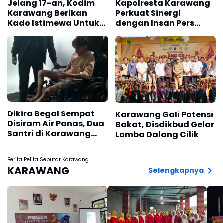
Jelang 17-an, Kodim
Kapolresta Karawang
Karawang Berikan
Perkuat Sinergi
Kado Istimewa Untuk
dengan Insan Pers
Warga Desa Kalijati
Melalui Silaturahmi
Jatisari
Bersama Media
Dikira Begal Sempat
Karawang Gali Potensi
Disiram Air Panas, Dua
Bakat, Disdikbud Gelar
Santri di Karawang
Lomba Dalang Cilik
Terluka Akibat Aksi
Oknum Linmas
Berita Pelita Seputar Karawang
KARAWANG
Selengkapnya