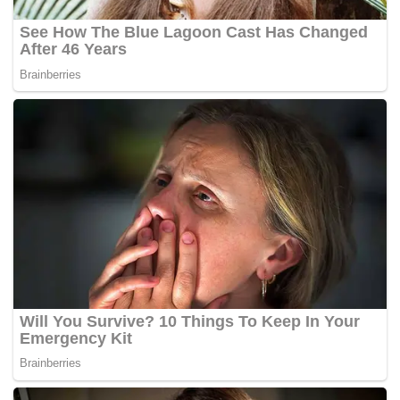
“Bukan hanya soal pemerataan, tapi juga kualitas.
Kami ingin memastikan makanan yang diterima
siswa benar-benar memenuhi standar gizi, higienis,
dan aman untuk dikonsumsi,” tuturnya.
Ia berharap, dengan sinergi antara pemerintah
daerah, pusat, kejaksaan serta seluruh pemangku
kepentingan, program MBG dapat segera dirasakan
oleh seluruh siswa di Kabupaten Karawang tanpa
terkecuali.
“Harapannya tentu program ini bisa segera
menjangkau semua siswa. Karena ini program yang
sangat baik untuk mendukung kesehatan dan
konsentrasi belajar anak-anak kita di sekolah,”
pungkasnya.(*)