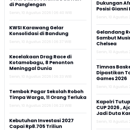
Dukungan Af
di Panglengan
Posisi Gianni 
Senin, 10 Agustus 2026 | 06:40 WIB
Senin, 10 Agustus 
KWSI Karawang Gelar
Gelandang R
Konsolidasi di Bandung
Sambut Musi
Senin, 10 Agustus 2026 | 06:37 WIB
Chelsea
Senin, 10 Agustus 
Kecelakaan Drag Race di
Kotamobagu, 8 Penonton
Timnas Baske
Meninggal Dunia
Dipastikan Ta
Senin, 10 Agustus 2026 | 06:33 WIB
Games 2026
Senin, 10 Agustus 
Tembok Pagar Sekolah Roboh
Timpa Warga, 11 Orang Terluka
Kapolri Tutup
Senin, 10 Agustus 2026 | 06:23 WIB
CUP 2026 , A
Jadi Duta K
Aktif Lapork
Kebutuhan Investasi 2027
Senin, 10 Agustus 
110
Capai Rp8.705 Triliun