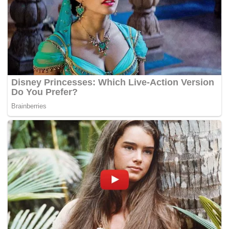
bersama pihak terkait, baik di tingkat daerah
maupun pusat, agar pelaksanaan MBG ini bisa
segera menyasar seluruh siswa tanpa terkecuali.
Harapannya, tidak ada lagi kesenjangan penerima
program di tiap jenjang pendidikan,” tegasnya.
Wawan mengatakan, pihaknya juga akan terus
melakukan evaluasi berkala untuk memastikan
percepatan distribusi MBG dapat berjalan optimal,
terutama bagi sekolah-sekolah yang hingga kini
belum terjangkau.
Selain itu, Disdikbud Karawang juga berkomitmen
untuk terus memantau pelaksanaan MBG di seluruh
sekolah yang merupakan penerima manfaat untuk
memastikan kualitas makanan yang diberikan
kepada siswa tetap terjaga sesuai standar gizi yang
telah ditetapkan pemerintah.