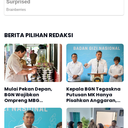
BERITA PILIHAN REDAKSI
Mulai Pekan Depan,
Kepala BGN Tegaskna
BGN Wajibkan
Putusan MK Hanya
Ompreng MBG
Pisahkan Anggaran,
Cantumkan Batas
MBG Tetap Jalan
Waktu Konsumsi