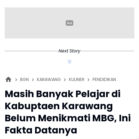
Dokumentasi Minol
HUT DKI Jakarta
Iz
Paslu
Next Story
BGN
KARAWANG
KULINER
PENDIDIKAN
Masih Banyak Pelajar di
Kabuptaen Karawang
Belum Menikmati MBG, Ini
Fakta Datanya